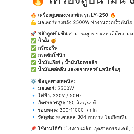
🔥
เครื่องสูบของเหลวข้น รุ่น LY-250
🔥
💪 มอเตอร์ทรงพลัง 2500W ทำงานรวดเร็วทันใจ!
🚀
พลังดูดเข้มข้น
สามารถสูบของเหลวที่มีความหนืด
✅
น้ำผึ้ง
🍯
✅
กรีเซอรีน
✅
กรดซัลโฟนิก
✅
น้ำมันเกียร์ / น้ำมันไฮดรอลิก
✅
น้ำมันหล่อลื่น และของเหลวข้นหนืดอื่นๆ
⚙️
ข้อมูลทางเทคนิค:
🔹
มอเตอร์:
2500W
🔹
ไฟฟ้า:
220V / 50Hz
🔹
อัตราการสูบ:
180 ลิตร/นาที
🔹
รอบหมุน:
300-11000 r/min
🔹
วัสดุท่อ:
สแตนเลส 304 ทนทาน ไม่เกิดสนิม
📌
ใช้งานได้กับ:
โรงงานผลิต, อุตสาหกรรมเคมี, ง