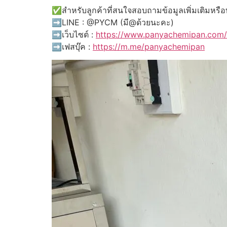
✅สำหรับลูกค้าที่สนใจสอบถามข้อมูลเพิ่มเติมหรือท
➡️LINE : @PYCM (มี@ด้วยนะคะ)
➡️เว็บไซต์ :
https://www.panyachemipan.com/
➡️เฟสบุ๊ค :
https://m.me/panyachemipan