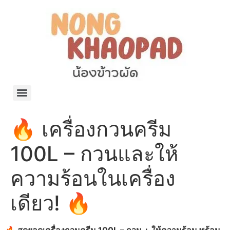
แจกพิกัด ร้านแบรนด์เนมใน Shopee🧡 on.air.brandname ของแท้ มีให้เลือกหลายแบรนด์
เว็บรวมที่พักสวยๆ เป็นแหล่งรวมข้อมูลที่พักและรีสอร์ทที่มีความหลากหลายและเหมาะสำหรับทุกคน
โรงงานผลิตผ้าม่าน Curtain k.tee ขายปลีกส่งผ้าม่านราคาถูกที่สุดในไทยคุณภาพ
ปัญญาเคมีภัณฑ์ จำหน่ายชุดสูตรเคมี ครีมบำรุง โลชั่น กันแดด และขายเครื่องจักร เครื่องปั่น เครื่องกวน เครื่องบรรจุ ครบวงจร
มายา แคร์ แลบส์ รับผลิตสกินแคร์และเครื่องสำอางครบวงจร OEM/ODM
42dan ผลิตและจำหน่ายเสื้อผ้าคอกลม โปโล สกรีน ทำแบรนด์เสื้อ ราคาถูก
ร้านดีเบลผลิตและจำหน่าย บรรจุภัณฑ์เครื่องสำอาง กระปุกครีม ตลับครีม ขวดสเปรย์ ขวดโลชั่น หลอดครีม ราคาถูก
42petsshop ร้านอาหารสัตว์ หมา แมว และอุปกรณ์สัตว์ ขายทั้งปลีกและส่ง
🔥 เครื่องกวนครีม
100L – กวนและให้
ความร้อนในเครื่อง
เดียว! 🔥