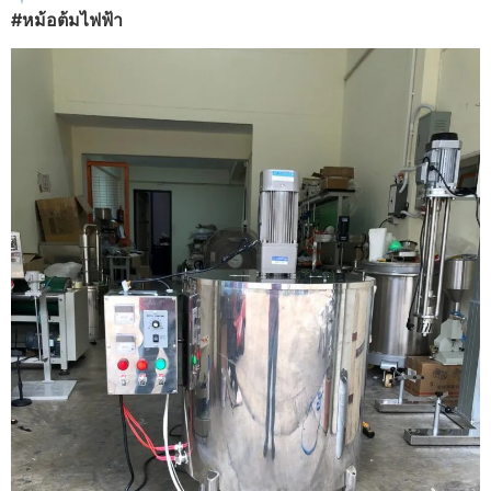
#หม้อต้มไฟฟ้า