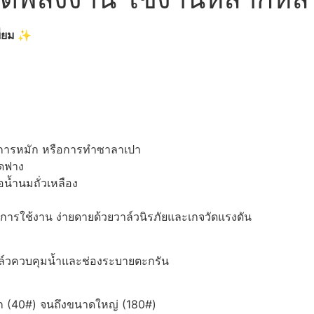
ี่ยม ✨
 การหมัก หรือการทำซาลาเปา
็ดฟาง
น้ำนมถั่วเหลือง
การใช้งาน ง่ายดายด้วยวาล์วนิรภัยและเกจวัดแรงดัน
ล์วควบคุมน้ำและช่องระบายตะกรัน
ล็ก (40#) จนถึงขนาดใหญ่ (180#)