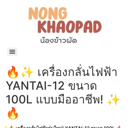
แจกพิกัด ร้านแบรนด์เนมใน Shopee🧡 on.air.brandname ของแท้ มีให้เลือกหลายแบรนด์
เว็บรวมที่พักสวยๆ เป็นแหล่งรวมข้อมูลที่พักและรีสอร์ทที่มีความหลากหลายและเหมาะสำหรับทุกคน
โรงงานผลิตผ้าม่าน Curtain k.tee ขายปลีกส่งผ้าม่านราคาถูกที่สุดในไทยคุณภาพ
ปัญญาเคมีภัณฑ์ จำหน่ายชุดสูตรเคมี ครีมบำรุง โลชั่น กันแดด และขายเครื่องจักร เครื่องปั่น เครื่องกวน เครื่องบรรจุ ครบวงจร
มายา แคร์ แลบส์ รับผลิตสกินแคร์และเครื่องสำอางครบวงจร OEM/ODM
42dan ผลิตและจำหน่ายเสื้อผ้าคอกลม โปโล สกรีน ทำแบรนด์เสื้อ ราคาถูก
ร้านดีเบลผลิตและจำหน่าย บรรจุภัณฑ์เครื่องสำอาง กระปุกครีม ตลับครีม ขวดสเปรย์ ขวดโลชั่น หลอดครีม ราคาถูก
42petsshop ร้านอาหารสัตว์ หมา แมว และอุปกรณ์สัตว์ ขายทั้งปลีกและส่ง
🔥✨ เครื่องกลั่นไฟฟ้า
YANTAI-12 ขนาด
100L แบบมืออาชีพ! ✨
🔥