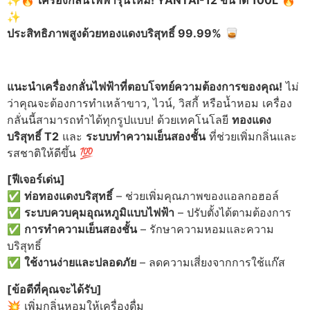
✨🔥
เครื่องกลั่นไฟฟ้ารุ่นใหม่! YANTAI-12 ขนาด 100L
🔥
✨
ประสิทธิภาพสูงด้วยทองแดงบริสุทธิ์ 99.99%
🥃
แนะนำเครื่องกลั่นไฟฟ้าที่ตอบโจทย์ความต้องการของคุณ!
ไม่
ว่าคุณจะต้องการทำเหล้าขาว, ไวน์, วิสกี้ หรือน้ำหอม เครื่อง
กลั่นนี้สามารถทำได้ทุกรูปแบบ! ด้วยเทคโนโลยี
ทองแดง
บริสุทธิ์ T2
และ
ระบบทำความเย็นสองชั้น
ที่ช่วยเพิ่มกลิ่นและ
รสชาติให้ดีขึ้น 💯
[
ฟีเจอร์เด่น]
✅
ท่อทองแดงบริสุทธิ์
– ช่วยเพิ่มคุณภาพของแอลกอฮอล์
✅
ระบบควบคุมอุณหภูมิแบบไฟฟ้า
– ปรับตั้งได้ตามต้องการ
✅
การทำความเย็นสองชั้น
– รักษาความหอมและความ
บริสุทธิ์
✅
ใช้งานง่ายและปลอดภัย
– ลดความเสี่ยงจากการใช้แก๊ส
[
ข้อดีที่คุณจะได้รับ]
💥 เพิ่มกลิ่นหอมให้เครื่องดื่ม