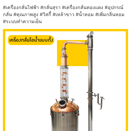
#เครื่องกลั่นไฟฟ้า #กลั่นสุรา #เครื่องกลั่นทองแดง #อุปกรณ์
กลั่น #คุณภาพสูง #วิสกี้ #เหล้าขาว #น้ำหอม #เพิ่มกลิ่นหอม
#ระบบทำความเย็น