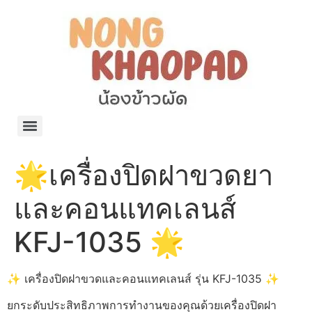
แจกพิกัด ร้านแบรนด์เนมใน Shopee🧡 on.air.brandname ของแท้ มีให้เลือกหลายแบรนด์
เว็บรวมที่พักสวยๆ เป็นแหล่งรวมข้อมูลที่พักและรีสอร์ทที่มีความหลากหลายและเหมาะสำหรับทุกคน
โรงงานผลิตผ้าม่าน Curtain k.tee ขายปลีกส่งผ้าม่านราคาถูกที่สุดในไทยคุณภาพ
ปัญญาเคมีภัณฑ์ จำหน่ายชุดสูตรเคมี ครีมบำรุง โลชั่น กันแดด และขายเครื่องจักร เครื่องปั่น เครื่องกวน เครื่องบรรจุ ครบวงจร
มายา แคร์ แลบส์ รับผลิตสกินแคร์และเครื่องสำอางครบวงจร OEM/ODM
42dan ผลิตและจำหน่ายเสื้อผ้าคอกลม โปโล สกรีน ทำแบรนด์เสื้อ ราคาถูก
ร้านดีเบลผลิตและจำหน่าย บรรจุภัณฑ์เครื่องสำอาง กระปุกครีม ตลับครีม ขวดสเปรย์ ขวดโลชั่น หลอดครีม ราคาถูก
42petsshop ร้านอาหารสัตว์ หมา แมว และอุปกรณ์สัตว์ ขายทั้งปลีกและส่ง
🌟เครื่องปิดฝาขวดยา
และคอนแทคเลนส์
KFJ-1035 🌟
✨ เครื่องปิดฝาขวดและคอนแทคเลนส์ รุ่น KFJ-1035 ✨
ยกระดับประสิทธิภาพการทำงานของคุณด้วยเครื่องปิดฝา