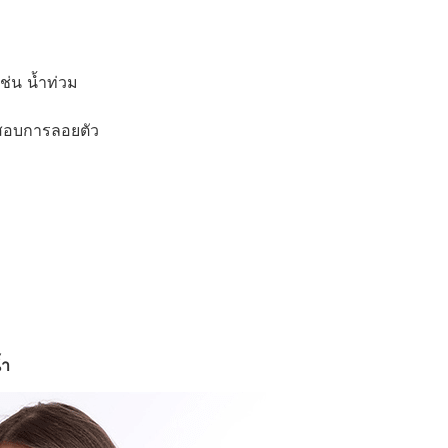
่น น้ำท่วม
อบการลอยตัว
้ำ