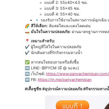
แบบที่ 2: 55x40x4.5 ซม.
แบบที่ 3: 55×45 ซม.
แบบที่ 4: 55×40 ซม.
🔹 รองรับการใช้งานในสถานการณ์ฉุกเฉิน เช
🌈
สีให้เลือก:
ส้มสดใสและแดงโดดเด่น
🛶
มั่นใจในความปลอดภัย:
ผ่านมาตรฐานการทดส
📍
เหมาะสำหรับ:
✔️ ผู้ใหญ่ที่ใส่ใจในความปลอดภัย
✔️ นักเดินทางที่รักกิจกรรมทางน้ำ
✅ หากสนใจสอบถามหรือสั่งซื้อ
➡️ LINE: @PYCM (มี @ นะคะ)
➡️ เว็บไซต์:
https://www.panyachemipan.com/
➡️ FB:
https://m.me/panyachemipan
#เสื้อชูชีพ #อุปกรณ์ความปลอดภัย #กิจกรรมทางน