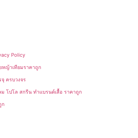
vacy Policy
ยหญ้าเทียมราคาถูก
รรจุ ครบวงจร
ลม โปโล สกรีน ทำแบรนด์เสื้อ ราคาถูก
ูก