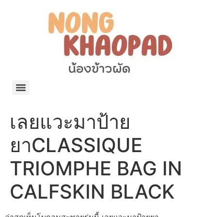
แจกพิกัด ร้านแบรนด์เนมใน Shopee🧡 on.air.brandname ของแท้ มีให้เลือกหลายแบรนด์
เว็บรวมที่พักสวยๆ เป็นแหล่งรวมข้อมูลที่พักและรีสอร์ทที่มีความหลากหลายและเหมาะสำหรับทุกคน
โรงงานผลิตผ้าม่าน Curtain k.tee ขายปลีกส่งผ้าม่านราคาถูกที่สุดในไทยคุณภาพ
ปัญญาเคมีภัณฑ์ จำหน่ายชุดสูตรเคมี ครีมบำรุง โลชั่น กันแดด และขายเครื่องจักร เครื่องปั่น เครื่องกวน เครื่องบรรจุ ครบวงจร
มายา แคร์ แลบส์ รับผลิตสกินแคร์และเครื่องสำอางครบวงจร OEM/ODM
42dan ผลิตและจำหน่ายเสื้อผ้าคอกลม โปโล สกรีน ทำแบรนด์เสื้อ ราคาถูก
ร้านดีเบลผลิตและจำหน่าย บรรจุภัณฑ์เครื่องสำอาง กระปุกครีม ตลับครีม ขวดสเปรย์ ขวดโลชั่น หลอดครีม ราคาถูก
42petsshop ร้านอาหารสัตว์ หมา แมว และอุปกรณ์สัตว์ ขายทั้งปลีกและส่ง
เลยแวะมาป้าย
ยาCLASSIQUE
TRIOMPHE BAG IN
CALFSKIN BLACK