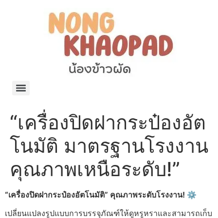
แจกพิกัด ร้านแบรนด์เนมใน Shopee🧡 on.air.brandname ของแท้ มีให้เลือกหลายแบรนด์
เว็บรวมที่พักสวยๆ เป็นแหล่งรวมข้อมูลที่พักและรีสอร์ทที่มีความหลากหลายและเหมาะสำหรับทุกคน
โรงงานผลิตผ้าม่าน Curtain k.tee ขายปลีกส่งผ้าม่านราคาถูกที่สุดในไทยคุณภาพ
ปัญญาเคมีภัณฑ์ จำหน่ายชุดสูตรเคมี ครีมบำรุง โลชั่น กันแดด และขายเครื่องจักร เครื่องปั่น เครื่องกวน เครื่องบรรจุ ครบวงจร
มายา แคร์ แลบส์ รับผลิตสกินแคร์และเครื่องสำอางครบวงจร OEM/ODM
42dan ผลิตและจำหน่ายเสื้อผ้าคอกลม โปโล สกรีน ทำแบรนด์เสื้อ ราคาถูก
ร้านดีเบลผลิตและจำหน่าย บรรจุภัณฑ์เครื่องสำอาง กระปุกครีม ตลับครีม ขวดสเปรย์ ขวดโลชั่น หลอดครีม ราคาถูก
42petsshop ร้านอาหารสัตว์ หมา แมว และอุปกรณ์สัตว์ ขายทั้งปลีกและส่ง
“เครื่องปิดฝากระป๋องอัต
โนมัติ มาตรฐานโรงงาน
คุณภาพเหนือระดับ!”
“เครื่องปิดฝากระป๋องอัตโนมัติ” คุณภาพระดับโรงงาน!
⚙️
เปลี่ยนแปลงรูปแบบการบรรจุภัณฑ์ให้ดูหรูหราและสามารถเก็บ