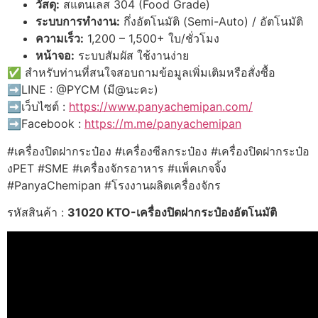
วัสดุ:
สแตนเลส 304 (Food Grade)
ระบบการทำงาน:
กึ่งอัตโนมัติ (Semi-Auto) / อัตโนมัติ
ความเร็ว:
1,200 – 1,500+ ใบ/ชั่วโมง
หน้าจอ:
ระบบสัมผัส ใช้งานง่าย
✅ สำหรับท่านที่สนใจสอบถามข้อมูลเพิ่มเติมหรือสั่งซื้อ
➡️LINE : @PYCM (มี@นะคะ)
➡️เว็บไซต์ :
https://www.panyachemipan.com/
➡️Facebook :
https://m.me/panyachemipan
#เครื่องปิดฝากระป๋อง #เครื่องซีลกระป๋อง #เครื่องปิดฝากระป๋อ
งPET #SME #เครื่องจักรอาหาร #แพ็คเกจจิ้ง
#PanyaChemipan #โรงงานผลิตเครื่องจักร
รหัสสินค้า :
31020 KTO-เครื่องปิดฝากระป๋องอัตโนมัติ