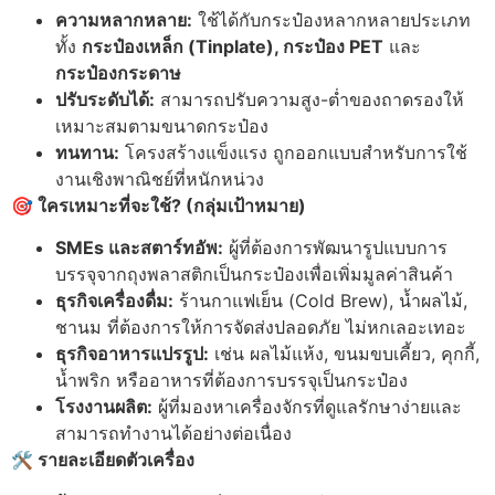
ความหลากหลาย:
ใช้ได้กับกระป๋องหลากหลายประเภท
ทั้ง
กระป๋องเหล็ก (Tinplate), กระป๋อง PET
และ
กระป๋องกระดาษ
ปรับระดับได้:
สามารถปรับความสูง-ต่ำของถาดรองให้
เหมาะสมตามขนาดกระป๋อง
ทนทาน:
โครงสร้างแข็งแรง ถูกออกแบบสำหรับการใช้
งานเชิงพาณิชย์ที่หนักหน่วง
🎯 ใครเหมาะที่จะใช้? (กลุ่มเป้าหมาย)
SMEs และสตาร์ทอัพ:
ผู้ที่ต้องการพัฒนารูปแบบการ
บรรจุจากถุงพลาสติกเป็นกระป๋องเพื่อเพิ่มมูลค่าสินค้า
ธุรกิจเครื่องดื่ม:
ร้านกาแฟเย็น (Cold Brew), น้ำผลไม้,
ชานม ที่ต้องการให้การจัดส่งปลอดภัย ไม่หกเลอะเทอะ
ธุรกิจอาหารแปรรูป:
เช่น ผลไม้แห้ง, ขนมขบเคี้ยว, คุกกี้,
น้ำพริก หรืออาหารที่ต้องการบรรจุเป็นกระป๋อง
โรงงานผลิต:
ผู้ที่มองหาเครื่องจักรที่ดูแลรักษาง่ายและ
สามารถทำงานได้อย่างต่อเนื่อง
🛠 รายละเอียดตัวเครื่อง