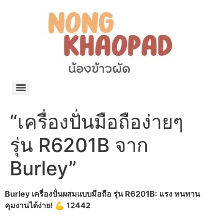
แจกพิกัด ร้านแบรนด์เนมใน Shopee🧡 on.air.brandname ของแท้ มีให้เลือกหลายแบรนด์
เว็บรวมที่พักสวยๆ เป็นแหล่งรวมข้อมูลที่พักและรีสอร์ทที่มีความหลากหลายและเหมาะสำหรับทุกคน
โรงงานผลิตผ้าม่าน Curtain k.tee ขายปลีกส่งผ้าม่านราคาถูกที่สุดในไทยคุณภาพ
ปัญญาเคมีภัณฑ์ จำหน่ายชุดสูตรเคมี ครีมบำรุง โลชั่น กันแดด และขายเครื่องจักร เครื่องปั่น เครื่องกวน เครื่องบรรจุ ครบวงจร
มายา แคร์ แลบส์ รับผลิตสกินแคร์และเครื่องสำอางครบวงจร OEM/ODM
42dan ผลิตและจำหน่ายเสื้อผ้าคอกลม โปโล สกรีน ทำแบรนด์เสื้อ ราคาถูก
ร้านดีเบลผลิตและจำหน่าย บรรจุภัณฑ์เครื่องสำอาง กระปุกครีม ตลับครีม ขวดสเปรย์ ขวดโลชั่น หลอดครีม ราคาถูก
42petsshop ร้านอาหารสัตว์ หมา แมว และอุปกรณ์สัตว์ ขายทั้งปลีกและส่ง
“เครื่องปั่นมือถือง่ายๆ
รุ่น R6201B จาก
Burley”
Burley เครื่องปั่นผสมแบบมือถือ รุ่น R6201B: แรง ทนทาน
คุมงานได้ง่าย! 💪 12442