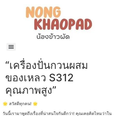
แจกพิกัด ร้านแบรนด์เนมใน Shopee🧡 on.air.brandname ของแท้ มีให้เลือกหลายแบรนด์
เว็บรวมที่พักสวยๆ เป็นแหล่งรวมข้อมูลที่พักและรีสอร์ทที่มีความหลากหลายและเหมาะสำหรับทุกคน
โรงงานผลิตผ้าม่าน Curtain k.tee ขายปลีกส่งผ้าม่านราคาถูกที่สุดในไทยคุณภาพ
ปัญญาเคมีภัณฑ์ จำหน่ายชุดสูตรเคมี ครีมบำรุง โลชั่น กันแดด และขายเครื่องจักร เครื่องปั่น เครื่องกวน เครื่องบรรจุ ครบวงจร
มายา แคร์ แลบส์ รับผลิตสกินแคร์และเครื่องสำอางครบวงจร OEM/ODM
42dan ผลิตและจำหน่ายเสื้อผ้าคอกลม โปโล สกรีน ทำแบรนด์เสื้อ ราคาถูก
ร้านดีเบลผลิตและจำหน่าย บรรจุภัณฑ์เครื่องสำอาง กระปุกครีม ตลับครีม ขวดสเปรย์ ขวดโลชั่น หลอดครีม ราคาถูก
42petsshop ร้านอาหารสัตว์ หมา แมว และอุปกรณ์สัตว์ ขายทั้งปลีกและส่ง
“เครื่องปั่นกวนผสม
ของเหลว S312
คุณภาพสูง”
🌟 สวัสดีทุกคน! 🌟
วันนี้เรามาพูดถึงเรื่องที่น่าสนใจกันดีกว่า! คุณเคยคิดไหมว่าใน