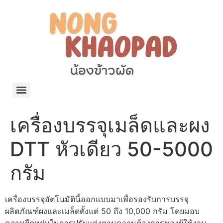
แจกพิกัด ร้านแบรนด์เนมใน Shopee🧡 on.air.brandname ของแท้ มีให้เลือกหลายแบรนด์
เว็บรวมที่พักสวยๆ เป็นแหล่งรวมข้อมูลที่พักและรีสอร์ทที่มีความหลากหลายและเหมาะสำหรับทุกคน
โรงงานผลิตผ้าม่าน Curtain k.tee ขายปลีกส่งผ้าม่านราคาถูกที่สุดในไทยคุณภาพ
ปัญญาเคมีภัณฑ์ จำหน่ายชุดสูตรเคมี ครีมบำรุง โลชั่น กันแดด และขายเครื่องจักร เครื่องปั่น เครื่องกวน เครื่องบรรจุ ครบวงจร
มายา แคร์ แลบส์ รับผลิตสกินแคร์และเครื่องสำอางครบวงจร OEM/ODM
42dan ผลิตและจำหน่ายเสื้อผ้าคอกลม โปโล สกรีน ทำแบรนด์เสื้อ ราคาถูก
ร้านดีเบลผลิตและจำหน่าย บรรจุภัณฑ์เครื่องสำอาง กระปุกครีม ตลับครีม ขวดสเปรย์ ขวดโลชั่น หลอดครีม ราคาถูก
42petsshop ร้านอาหารสัตว์ หมา แมว และอุปกรณ์สัตว์ ขายทั้งปลีกและส่ง
เครื่องบรรจุเมล็ดและผง
DTT หัวเดียว 50-5000
กรัม
เครื่องบรรจุอัตโนมัตินี้ออกแบบมาเพื่อรองรับการบรรจุ
ผลิตภัณฑ์ผงและเมล็ดตั้งแต่ 50 ถึง 10,000 กรัม โดยมอบ