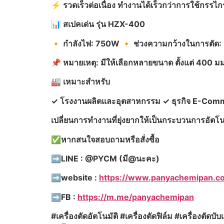
⚡️
รวดเร็วต่อเนื่อง
ทำงานได้เร็วกว่าการใช้กรรไก
📊
สเปคเด่น รุ่น HZX-400
🔸
กำลังไฟ: 750W
🔸
ช่วงความกว้างในการตัด
📌
หมายเหตุ:
มีให้เลือกหลายขนาด ตั้งแต่ 400
มม
🏭
เหมาะสำหรับ
✓
โรงงานผลิตและอุตสาหกรรม
✓
ธุรกิจ E-Co
เปลี่ยนการทำงานที่ยุ่งยากให้เป็นกระบวนการอัตโนม
✅
หากสนใจสอบถามหรือสั่งซื้อ
➡️LINE : @PYCM (มี@นะคะ)
➡️website :
https://www.panyachemipan.c
➡️FB :
https://m.me/panyachemipan
#เครื่องตัดอัตโนมัติ #เครื่องตัดฟิล์ม #เครื่องตั