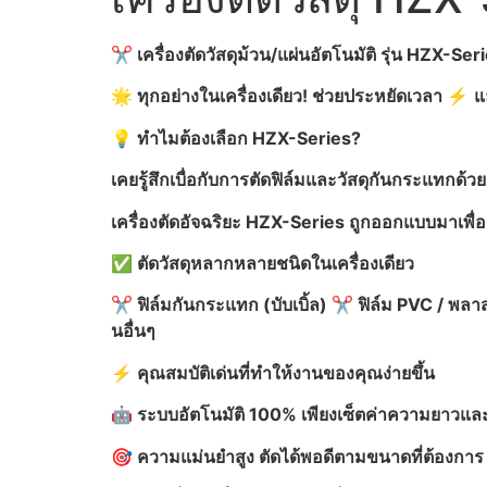
✂️
เครื่องตัดวัสดุม้วน/แผ่นอัตโนมัติ รุ่น HZX-Ser
🌟
ทุกอย่างในเครื่องเดียว! ช่วยประหยัดเวลา
⚡️
แ
💡
ทำไมต้องเลือก HZX-Series?
เคยรู้สึกเบื่อกับการตัดฟิล์มและวัสดุกันกระแทกด้วย
เครื่องตัดอัจฉริยะ HZX-Series
ถูกออกแบบมาเพื่อ
✅
ตัดวัสดุหลากหลายชนิดในเครื่องเดียว
✂️
ฟิล์มกันกระแทก (บับเบิ้ล)
✂️
ฟิล์ม PVC /
พลา
นอื่นๆ
⚡️
คุณสมบัติเด่นที่ทำให้งานของคุณง่ายขึ้น
🤖
ระบบอัตโนมัติ 100%
เพียงเซ็ตค่าความยาวและ
🎯
ความแม่นยำสูง
ตัดได้พอดีตามขนาดที่ต้องการ