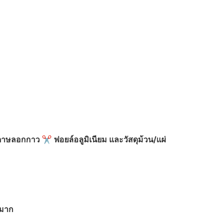
ดาษลอกกาว
✂️
ฟอยล์อลูมิเนียม และวัสดุม้วน/แผ่
งมาก