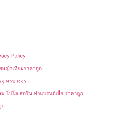
vacy Policy
ยหญ้าเทียมราคาถูก
รรจุ ครบวงจร
ลม โปโล สกรีน ทำแบรนด์เสื้อ ราคาถูก
ูก