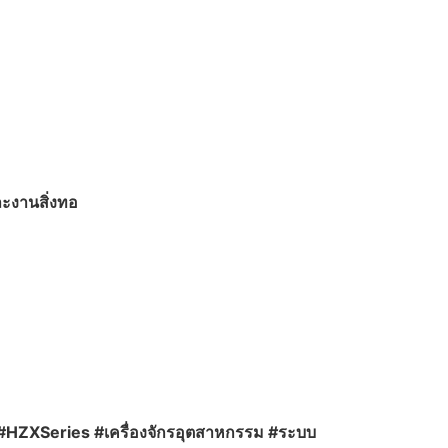
ะงานสิ่งทอ
ภัณฑ์ #HZXSeries #เครื่องจักรอุตสาหกรรม #ระบบ