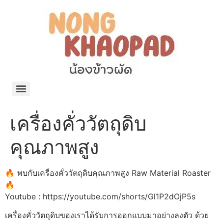
แจกพิกัด ร้านแบรนด์เนมใน Shopee🧡 on.air.brandname ของแท้ มีให้เลือกหลายแบรนด์
เว็บรวมที่พักสวยๆ เป็นแหล่งรวมข้อมูลที่พักและรีสอร์ทที่มีความหลากหลายและเหมาะสำหรับทุกคน
โรงงานผลิตผ้าม่าน Curtain k.tee ขายปลีกส่งผ้าม่านราคาถูกที่สุดในไทยคุณภาพ
ปัญญาเคมีภัณฑ์ จำหน่ายชุดสูตรเคมี ครีมบำรุง โลชั่น กันแดด และขายเครื่องจักร เครื่องปั่น เครื่องกวน เครื่องบรรจุ ครบวงจร
มายา แคร์ แลบส์ รับผลิตสกินแคร์และเครื่องสำอางครบวงจร OEM/ODM
42dan ผลิตและจำหน่ายเสื้อผ้าคอกลม โปโล สกรีน ทำแบรนด์เสื้อ ราคาถูก
ร้านดีเบลผลิตและจำหน่าย บรรจุภัณฑ์เครื่องสำอาง กระปุกครีม ตลับครีม ขวดสเปรย์ ขวดโลชั่น หลอดครีม ราคาถูก
42petsshop ร้านอาหารสัตว์ หมา แมว และอุปกรณ์สัตว์ ขายทั้งปลีกและส่ง
เครื่องคั่ววัตถุดิบ
คุณภาพสูง
🔥 พบกับเครื่องคั่ววัตถุดิบคุณภาพสูง Raw Material Roaster
🔥
Youtube : https://youtube.com/shorts/Gl1P2dOjP5s
เครื่องคั่ววัตถุดิบของเราได้รับการออกแบบมาอย่างลงตัว ด้วย