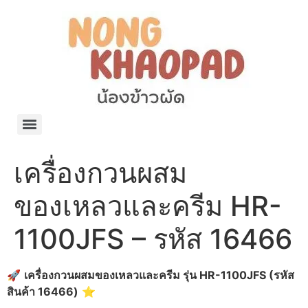
แจกพิกัด ร้านแบรนด์เนมใน Shopee🧡 on.air.brandname ของแท้ มีให้เลือกหลายแบรนด์
เว็บรวมที่พักสวยๆ เป็นแหล่งรวมข้อมูลที่พักและรีสอร์ทที่มีความหลากหลายและเหมาะสำหรับทุกคน
โรงงานผลิตผ้าม่าน Curtain k.tee ขายปลีกส่งผ้าม่านราคาถูกที่สุดในไทยคุณภาพ
ปัญญาเคมีภัณฑ์ จำหน่ายชุดสูตรเคมี ครีมบำรุง โลชั่น กันแดด และขายเครื่องจักร เครื่องปั่น เครื่องกวน เครื่องบรรจุ ครบวงจร
มายา แคร์ แลบส์ รับผลิตสกินแคร์และเครื่องสำอางครบวงจร OEM/ODM
42dan ผลิตและจำหน่ายเสื้อผ้าคอกลม โปโล สกรีน ทำแบรนด์เสื้อ ราคาถูก
ร้านดีเบลผลิตและจำหน่าย บรรจุภัณฑ์เครื่องสำอาง กระปุกครีม ตลับครีม ขวดสเปรย์ ขวดโลชั่น หลอดครีม ราคาถูก
42petsshop ร้านอาหารสัตว์ หมา แมว และอุปกรณ์สัตว์ ขายทั้งปลีกและส่ง
เครื่องกวนผสม
ของเหลวและครีม HR-
1100JFS – รหัส 16466
🚀
เครื่องกวนผสมของเหลวและครีม รุ่น HR-1100JFS (รหัส
สินค้า 16466)
⭐