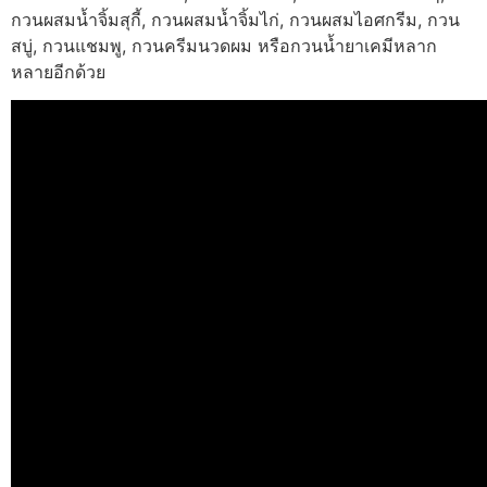
กวนผสมน้ำจิ้มสุกี้, กวนผสมน้ำจิ้มไก่, กวนผสมไอศกรีม, กวน
สบู่, กวนแชมพู, กวนครีมนวดผม หรือกวนน้ำยาเคมีหลาก
หลายอีกด้วย