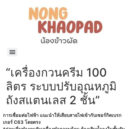
แจกพิกัด ร้านแบรนด์เนมใน Shopee🧡 on.air.brandname ของแท้ มีให้เลือกหลายแบรนด์
เว็บรวมที่พักสวยๆ เป็นแหล่งรวมข้อมูลที่พักและรีสอร์ทที่มีความหลากหลายและเหมาะสำหรับทุกคน
โรงงานผลิตผ้าม่าน Curtain k.tee ขายปลีกส่งผ้าม่านราคาถูกที่สุดในไทยคุณภาพ
ปัญญาเคมีภัณฑ์ จำหน่ายชุดสูตรเคมี ครีมบำรุง โลชั่น กันแดด และขายเครื่องจักร เครื่องปั่น เครื่องกวน เครื่องบรรจุ ครบวงจร
มายา แคร์ แลบส์ รับผลิตสกินแคร์และเครื่องสำอางครบวงจร OEM/ODM
42dan ผลิตและจำหน่ายเสื้อผ้าคอกลม โปโล สกรีน ทำแบรนด์เสื้อ ราคาถูก
ร้านดีเบลผลิตและจำหน่าย บรรจุภัณฑ์เครื่องสำอาง กระปุกครีม ตลับครีม ขวดสเปรย์ ขวดโลชั่น หลอดครีม ราคาถูก
42petsshop ร้านอาหารสัตว์ หมา แมว และอุปกรณ์สัตว์ ขายทั้งปลีกและส่ง
“เครื่องกวนครีม 100
ลิตร ระบบปรับอุณหภูมิ
ถังสแตนเลส 2 ชั้น”
การเชื่อมต่อไฟฟ้า แนะนำให้เสียบสายไฟเข้ากับเซอร์กิตเบรก
เกอร์ C63 โดยตรง