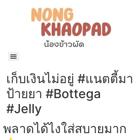
แจกพิกัด ร้านแบรนด์เนมใน Shopee🧡 on.air.brandname ของแท้ มีให้เลือกหลายแบรนด์
เว็บรวมที่พักสวยๆ เป็นแหล่งรวมข้อมูลที่พักและรีสอร์ทที่มีความหลากหลายและเหมาะสำหรับทุกคน
โรงงานผลิตผ้าม่าน Curtain k.tee ขายปลีกส่งผ้าม่านราคาถูกที่สุดในไทยคุณภาพ
ปัญญาเคมีภัณฑ์ จำหน่ายชุดสูตรเคมี ครีมบำรุง โลชั่น กันแดด และขายเครื่องจักร เครื่องปั่น เครื่องกวน เครื่องบรรจุ ครบวงจร
มายา แคร์ แลบส์ รับผลิตสกินแคร์และเครื่องสำอางครบวงจร OEM/ODM
42dan ผลิตและจำหน่ายเสื้อผ้าคอกลม โปโล สกรีน ทำแบรนด์เสื้อ ราคาถูก
ร้านดีเบลผลิตและจำหน่าย บรรจุภัณฑ์เครื่องสำอาง กระปุกครีม ตลับครีม ขวดสเปรย์ ขวดโลชั่น หลอดครีม ราคาถูก
42petsshop ร้านอาหารสัตว์ หมา แมว และอุปกรณ์สัตว์ ขายทั้งปลีกและส่ง
เก็บเงินไม่อยู่ #แนตตี้มา
ป้ายยา #Bottega
#Jelly
พลาดได้ไงใส่สบายมาก