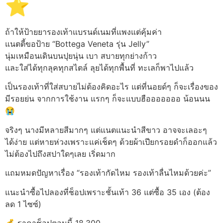
⭐️
ถ้าให้ป้ายยารองเท้าแบรนด์เนมที่แพงแต่คุ้มค่า
แนตตี้ขอป้าย “Bottega Veneta รุ่น Jelly”
นุ่มเหมือนเดินบนปุยนุ่น เบา สบายทุกย่างก้าว
และใส่ได้ทุกลุคทุกสไตล์ ลุยได้ทุกพื้นที่ ทะเลก็พาไปแล้ว
เป็นรองเท้าที่ใส่สบายไม่ต้องคิดอะไร แต่ที่นอยด์ๆ ก็จะเรื่องของ
มีรอยย่น จากการใช้งาน แรกๆ ก็จะแบบฮือออออออ น้อนนน
😭
จริงๆ นางมีหลายสีมากๆ แต่แนตแนะนำสีขาว อาจจะเลอะๆ
ได้ง่าย แต่หายห่วงเพราะแค่เช็ดๆ ด้วยผ้าเปียกรอยดำก็ออกแล้ว
ไม่ต้องไปถึงสปาใดๆเลย เริ่ดมาก
แถมหมดปัญหาเรื่อง “รองเท้ากัดไหม รองเท้าลื่นไหมด้วยค่ะ”
แนะนำซื้อไปลองที่ช็อปเพราะชั้นเท้า 36 แต่ซื้อ 35 เอง (ต้อง
ลด 1 ไซซ์)
💰 ราคาช็อปตอนนี้ 18,300.-