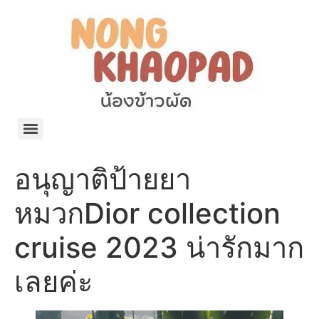
แจกพิกัด ร้านแบรนด์เนมใน Shopee🧡 on.air.brandname ของแท้ มีให้เลือกหลายแบรนด์
เว็บรวมที่พักสวยๆ เป็นแหล่งรวมข้อมูลที่พักและรีสอร์ทที่มีความหลากหลายและเหมาะสำหรับทุกคน
โรงงานผลิตผ้าม่าน Curtain k.tee ขายปลีกส่งผ้าม่านราคาถูกที่สุดในไทยคุณภาพ
ปัญญาเคมีภัณฑ์ จำหน่ายชุดสูตรเคมี ครีมบำรุง โลชั่น กันแดด และขายเครื่องจักร เครื่องปั่น เครื่องกวน เครื่องบรรจุ ครบวงจร
มายา แคร์ แลบส์ รับผลิตสกินแคร์และเครื่องสำอางครบวงจร OEM/ODM
42dan ผลิตและจำหน่ายเสื้อผ้าคอกลม โปโล สกรีน ทำแบรนด์เสื้อ ราคาถูก
ร้านดีเบลผลิตและจำหน่าย บรรจุภัณฑ์เครื่องสำอาง กระปุกครีม ตลับครีม ขวดสเปรย์ ขวดโลชั่น หลอดครีม ราคาถูก
42petsshop ร้านอาหารสัตว์ หมา แมว และอุปกรณ์สัตว์ ขายทั้งปลีกและส่ง
อนุญาติป้ายยา
หมวกDior collection
cruise 2023 น่ารักมาก
เลยค่ะ