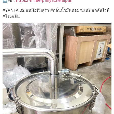
➡️FB :
https://m.me/panyachemipan
#YANTAI02 #หม้อต้มสุรา #กลั่นน้ำมันหอมระเหย #กลั่นไวน์
#โรงกลั่น