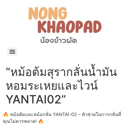
แจกพิกัด ร้านแบรนด์เนมใน Shopee🧡 on.air.brandname ของแท้ มีให้เลือกหลายแบรนด์
เว็บรวมที่พักสวยๆ เป็นแหล่งรวมข้อมูลที่พักและรีสอร์ทที่มีความหลากหลายและเหมาะสำหรับทุกคน
โรงงานผลิตผ้าม่าน Curtain k.tee ขายปลีกส่งผ้าม่านราคาถูกที่สุดในไทยคุณภาพ
ปัญญาเคมีภัณฑ์ จำหน่ายชุดสูตรเคมี ครีมบำรุง โลชั่น กันแดด และขายเครื่องจักร เครื่องปั่น เครื่องกวน เครื่องบรรจุ ครบวงจร
มายา แคร์ แลบส์ รับผลิตสกินแคร์และเครื่องสำอางครบวงจร OEM/ODM
42dan ผลิตและจำหน่ายเสื้อผ้าคอกลม โปโล สกรีน ทำแบรนด์เสื้อ ราคาถูก
ร้านดีเบลผลิตและจำหน่าย บรรจุภัณฑ์เครื่องสำอาง กระปุกครีม ตลับครีม ขวดสเปรย์ ขวดโลชั่น หลอดครีม ราคาถูก
42petsshop ร้านอาหารสัตว์ หมา แมว และอุปกรณ์สัตว์ ขายทั้งปลีกและส่ง
“หม้อต้มสุรากลั่นน้ำมัน
หอมระเหยและไวน์
YANTAI02”
🔥 หม้อต้มและหม้อกลั่น YANTAI-02 – ตัวช่วยในการกลั่นที่
คุณไม่ควรพลาด! 🔥