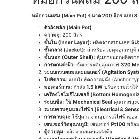
หม้อกวนผสม (Main Pot) ขนาด 200 ลิตร แบบ 3 ช
ตัวถังหลัก (Main Pot)
ความจุ:
200 ลิตร
ชั้นใน (Inner Layer):
ผลิตจากสเตนเลส
SU
ชั้นกลาง (Jacket):
สำหรับควบคุมอุณหภูมิ
ชั้นนอก (Outer Shell):
หุ้มภายนอกผลิตจา
การตกแต่งผิว:
ขัดเงาระดับคุณภาพ
320 M
ระบบกวนผสมและมอเตอร์ (Agitation Sys
ใบพัดกวน:
แบบใบพัดกวาดผนัง (Anchor type
มอเตอร์กวน:
กำลัง
1.5 kW
ปรับความเร็วได้ต
เครื่องโฮโมจีไนเซอร์ (Bottom Homogeniz
ระบบซีล:
ใช้
Mechanical Seal
คุณภาพสูงจ
ระบบควบคุมและไฟฟ้า (Electrical & Sens
การควบคุม:
ใช้ปุ่มกดจากอุปกรณ์ไฟฟ้าของ
เซนเซอร์วัดอุณหภูมิ:
เซนเซอร์
Pt100
พร้อ
ตู้ควบคุม:
ผลิตจากสเตนเลสสตีล