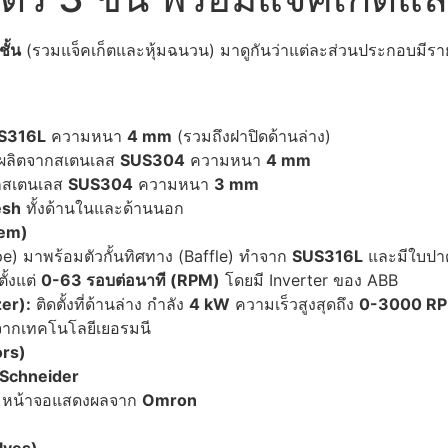
ั้น
(รวมแจ็คเก็ตและหุ้มฉนวน) มาดูกันว่าแต่ละส่วนประกอบมีราย
S316L
ความหนา
4 mm
(รวมถึงฝาปิดด้านล่าง)
 ผลิตจากสเตนเลส
SUS304
ความหนา
4 mm
กสเตนเลส
SUS304
ความหนา
3 mm
esh
ทั้งด้านในและด้านนอก
tem)
) มาพร้อมตัวกั้นทิศทาง (Baffle) ทำจาก
SUS316L
และมีใบปา
ั้งแต่
0-63
รอบต่อนาที (RPM)
โดยมี Inverter ของ ABB
er):
ติดตั้งที่ด้านล่าง กำลัง
4 kW
ความเร็วสูงสุดถึง
0-3000 R
ากเทคโนโลยีเยอรมนี
ors)
Schneider
มหน้าจอแสดงผลจาก
Omron