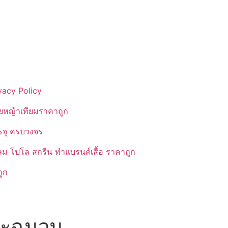
vacy Policy
ยหญ้าเทียมราคาถูก
รรจุ ครบวงจร
ลม โปโล สกรีน ทำแบรนด์เสื้อ ราคาถูก
ูก
และฉนวน