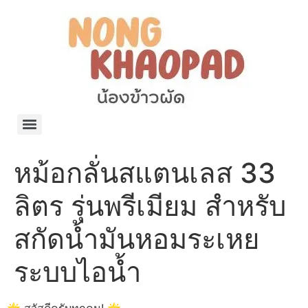
แจกพิกัด ร้านแบรนด์เนมใน Shopee🧡 on.air.brandname ของแท้ มีให้เลือกหลายแบรนด์
เว็บรวมที่พักสวยๆ เป็นแหล่งรวมข้อมูลที่พักและรีสอร์ทที่มีความหลากหลายและเหมาะสำหรับทุกคน
โรงงานผลิตผ้าม่าน Curtain k.tee ขายปลีกส่งผ้าม่านราคาถูกที่สุดในไทยคุณภาพ
ปัญญาเคมีภัณฑ์ จำหน่ายชุดสูตรเคมี ครีมบำรุง โลชั่น กันแดด และขายเครื่องจักร เครื่องปั่น เครื่องกวน เครื่องบรรจุ ครบวงจร
มายา แคร์ แลบส์ รับผลิตสกินแคร์และเครื่องสำอางครบวงจร OEM/ODM
42dan ผลิตและจำหน่ายเสื้อผ้าคอกลม โปโล สกรีน ทำแบรนด์เสื้อ ราคาถูก
ร้านดีเบลผลิตและจำหน่าย บรรจุภัณฑ์เครื่องสำอาง กระปุกครีม ตลับครีม ขวดสเปรย์ ขวดโลชั่น หลอดครีม ราคาถูก
42petsshop ร้านอาหารสัตว์ หมา แมว และอุปกรณ์สัตว์ ขายทั้งปลีกและส่ง
หม้อกลั่นสแตนเลส 33
ลิตร รุ่นพรีเมียม สำหรับ
สกัดน้ำมันหอมระเหย
ระบบไอน้ำ