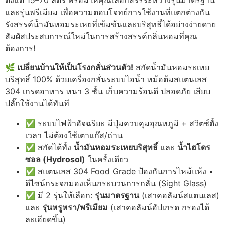
ตั้งแต่ 15–70 ลิตร พร้อมให้คุณเลือกสรรระหว่างรุ่นมาตรฐาน
และรุ่นพรีเมียม เพื่อความตอบโจทย์การใช้งานที่แตกต่างกัน
รังสรรค์น้ำมันหอมระเหยที่เข้มข้นและบริสุทธิ์ได้อย่างง่ายดาย
สัมผัสประสบการณ์ใหม่ในการสร้างสรรค์กลิ่นหอมที่คุณ
ต้องการ!
🌿 เปลี่ยนบ้านให้เป็นโรงกลั่นส่วนตัว!
สกัดน้ำมันหอมระเหย
บริสุทธิ์ 100% ด้วยเครื่องกลั่นระบบไอน้ำ หม้อต้มสแตนเลส
304 เกรดอาหาร หนา 3 ชั้น เก็บความร้อนดี ปลอดภัย เสียบ
ปลั๊กใช้งานได้ทันที
✅ ระบบไฟฟ้าอัจฉริยะ มีปุ่มควบคุมอุณหภูมิ + สวิตช์ตั้ง
เวลา ไม่ต้องใช้เตาแก๊ส/ถ่าน
✅ สกัดได้ทั้ง
น้ำมันหอมระเหยบริสุทธิ์
และ
น้ำไฮโดร
ซอล (Hydrosol)
ในครั้งเดียว
✅ สแตนเลส 304 Food Grade ป้องกันการไหม้แห้ง •
ดีไซน์กระจกมองเห็นกระบวนการกลั่น (Sight Glass)
✅ มี 2 รุ่นให้เลือก:
รุ่นมาตรฐาน
(เสาคอลัมน์สแตนเลส)
และ
รุ่นหรูหรา/พรีเมียม
(เสาคอลัมน์อัปเกรด กรองได้
ละเอียดขึ้น)