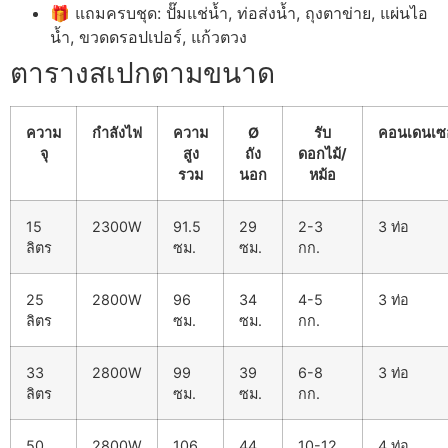
🎁 แถมครบชุด: ปั๊มแช่น้ำ, ท่อส่งน้ำ, ถุงตาข่าย, แผ่นไอ
น้ำ, ขวดดรอปเปอร์, แก้วตวง
ตารางสเปกตามขนาด
ความ
กำลังไฟ
ความ
Ø
รับ
คอนเดนเซอ
จุ
สูง
ถัง
ดอกไม้/
รวม
นอก
หม้อ
15
2300W
91.5
29
2-3
3 ท่อ
ลิตร
ซม.
ซม.
กก.
25
2800W
96
34
4-5
3 ท่อ
ลิตร
ซม.
ซม.
กก.
33
2800W
99
39
6-8
3 ท่อ
ลิตร
ซม.
ซม.
กก.
50
2800W
106
44
10-12
4 ท่อ