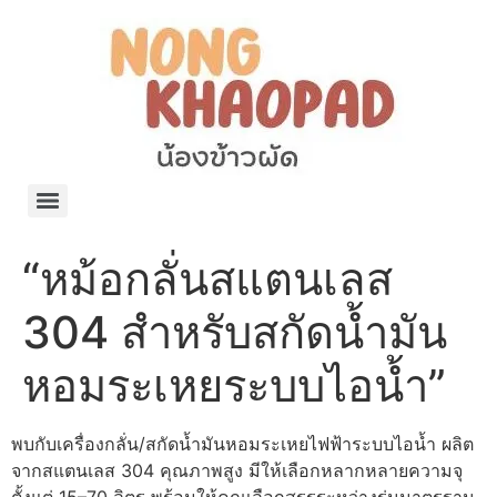
แจกพิกัด ร้านแบรนด์เนมใน Shopee🧡 on.air.brandname ของแท้ มีให้เลือกหลายแบรนด์
เว็บรวมที่พักสวยๆ เป็นแหล่งรวมข้อมูลที่พักและรีสอร์ทที่มีความหลากหลายและเหมาะสำหรับทุกคน
โรงงานผลิตผ้าม่าน Curtain k.tee ขายปลีกส่งผ้าม่านราคาถูกที่สุดในไทยคุณภาพ
ปัญญาเคมีภัณฑ์ จำหน่ายชุดสูตรเคมี ครีมบำรุง โลชั่น กันแดด และขายเครื่องจักร เครื่องปั่น เครื่องกวน เครื่องบรรจุ ครบวงจร
มายา แคร์ แลบส์ รับผลิตสกินแคร์และเครื่องสำอางครบวงจร OEM/ODM
42dan ผลิตและจำหน่ายเสื้อผ้าคอกลม โปโล สกรีน ทำแบรนด์เสื้อ ราคาถูก
ร้านดีเบลผลิตและจำหน่าย บรรจุภัณฑ์เครื่องสำอาง กระปุกครีม ตลับครีม ขวดสเปรย์ ขวดโลชั่น หลอดครีม ราคาถูก
42petsshop ร้านอาหารสัตว์ หมา แมว และอุปกรณ์สัตว์ ขายทั้งปลีกและส่ง
“หม้อกลั่นสแตนเลส
304 สำหรับสกัดน้ำมัน
หอมระเหยระบบไอน้ำ”
พบกับเครื่องกลั่น/สกัดน้ำมันหอมระเหยไฟฟ้าระบบไอน้ำ ผลิต
จากสแตนเลส 304 คุณภาพสูง มีให้เลือกหลากหลายความจุ