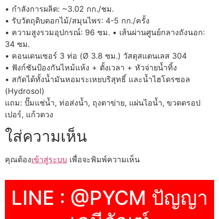
• กำลังการผลิต: ~3.02 กก./ชม.
• รับวัตถุดิบดอกไม้/สมุนไพร: 4-5 กก./ครั้ง
• ความสูงรวมอุปกรณ์: 96 ซม. • เส้นผ่านศูนย์กลางถังนอก:
34 ซม.
• คอนเดนเซอร์ 3 ท่อ (Ø 3.8 ซม.) วัสดุสแตนเลส 304
• ฟังก์ชันป้องกันไหม้แห้ง + ตั้งเวลา + หัวจ่ายน้ำทิ้ง
• สกัดได้ทั้งน้ำมันหอมระเหยบริสุทธิ์ และน้ำไฮโดรซอล
(Hydrosol)
แถม: ปั๊มแช่น้ำ, ท่อส่งน้ำ, ถุงตาข่าย, แผ่นไอน้ำ, ขวดดรอป
เปอร์, แก้วตวง
ใส่ความเห็น
คุณต้อง
เข้าสู่ระบบ
เพื่อจะพิมพ์ความเห็น
LINE : @PYCM ปัญญา