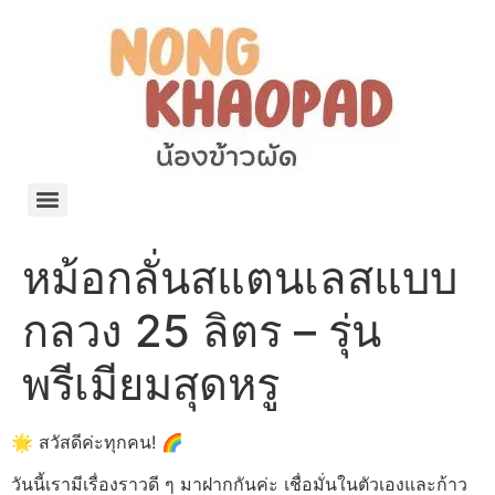
แจกพิกัด ร้านแบรนด์เนมใน Shopee🧡 on.air.brandname ของแท้ มีให้เลือกหลายแบรนด์
เว็บรวมที่พักสวยๆ เป็นแหล่งรวมข้อมูลที่พักและรีสอร์ทที่มีความหลากหลายและเหมาะสำหรับทุกคน
โรงงานผลิตผ้าม่าน Curtain k.tee ขายปลีกส่งผ้าม่านราคาถูกที่สุดในไทยคุณภาพ
ปัญญาเคมีภัณฑ์ จำหน่ายชุดสูตรเคมี ครีมบำรุง โลชั่น กันแดด และขายเครื่องจักร เครื่องปั่น เครื่องกวน เครื่องบรรจุ ครบวงจร
มายา แคร์ แลบส์ รับผลิตสกินแคร์และเครื่องสำอางครบวงจร OEM/ODM
42dan ผลิตและจำหน่ายเสื้อผ้าคอกลม โปโล สกรีน ทำแบรนด์เสื้อ ราคาถูก
ร้านดีเบลผลิตและจำหน่าย บรรจุภัณฑ์เครื่องสำอาง กระปุกครีม ตลับครีม ขวดสเปรย์ ขวดโลชั่น หลอดครีม ราคาถูก
42petsshop ร้านอาหารสัตว์ หมา แมว และอุปกรณ์สัตว์ ขายทั้งปลีกและส่ง
หม้อกลั่นสแตนเลสแบบ
กลวง 25 ลิตร – รุ่น
พรีเมียมสุดหรู
🌟 สวัสดีค่ะทุกคน! 🌈
วันนี้เรามีเรื่องราวดี ๆ มาฝากกันค่ะ เชื่อมั่นในตัวเองและก้าว