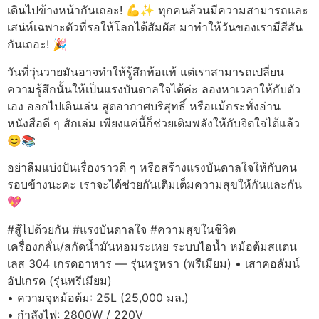
เดินไปข้างหน้ากันเถอะ! 💪✨ ทุกคนล้วนมีความสามารถและ
เสน่ห์เฉพาะตัวที่รอให้โลกได้สัมผัส มาทำให้วันของเรามีสีสัน
กันเถอะ! 🎉
วันที่วุ่นวายมันอาจทำให้รู้สึกท้อแท้ แต่เราสามารถเปลี่ยน
ความรู้สึกนั้นให้เป็นแรงบันดาลใจได้ค่ะ ลองหาเวลาให้กับตัว
เอง ออกไปเดินเล่น สูดอากาศบริสุทธิ์ หรือแม้กระทั่งอ่าน
หนังสือดี ๆ สักเล่ม เพียงแค่นี้ก็ช่วยเติมพลังให้กับจิตใจได้แล้ว
😊📚
อย่าลืมแบ่งปันเรื่องราวดี ๆ หรือสร้างแรงบันดาลใจให้กับคน
รอบข้างนะคะ เราจะได้ช่วยกันเติมเต็มความสุขให้กันและกัน
💖
#สู้ไปด้วยกัน #แรงบันดาลใจ #ความสุขในชีวิต
เครื่องกลั่น/สกัดน้ำมันหอมระเหย ระบบไอน้ำ หม้อต้มสแตน
เลส 304 เกรดอาหาร — รุ่นหรูหรา (พรีเมียม) • เสาคอลัมน์
อัปเกรด (รุ่นพรีเมียม)
• ความจุหม้อต้ม: 25L (25,000 มล.)
• กำลังไฟ: 2800W / 220V