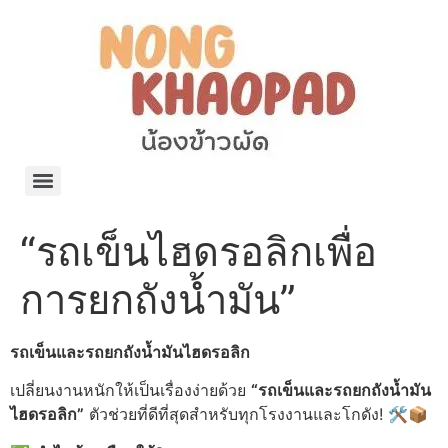
แจกพิกัด ร้านแบรนด์เนมใน Shopee🧡 on.air.brandname ของแท้ มีให้เลือกหลายแบรนด์
เว็บรวมที่พักสวยๆ เป็นแหล่งรวมข้อมูลที่พักและรีสอร์ทที่มีความหลากหลายและเหมาะสำหรับทุกคน
โรงงานผลิตผ้าม่าน Curtain k.tee ขายปลีกส่งผ้าม่านราคาถูกที่สุดในไทยคุณภาพ
ปัญญาเคมีภัณฑ์ จำหน่ายชุดสูตรเคมี ครีมบำรุง โลชั่น กันแดด และขายเครื่องจักร เครื่องปั่น เครื่องกวน เครื่องบรรจุ ครบวงจร
มายา แคร์ แลบส์ รับผลิตสกินแคร์และเครื่องสำอางครบวงจร OEM/ODM
42dan ผลิตและจำหน่ายเสื้อผ้าคอกลม โปโล สกรีน ทำแบรนด์เสื้อ ราคาถูก
ร้านดีเบลผลิตและจำหน่าย บรรจุภัณฑ์เครื่องสำอาง กระปุกครีม ตลับครีม ขวดสเปรย์ ขวดโลชั่น หลอดครีม ราคาถูก
42petsshop ร้านอาหารสัตว์ หมา แมว และอุปกรณ์สัตว์ ขายทั้งปลีกและส่ง
“รถเข็นไฮดรอลิกเพื่อ
การยกถังน้ำมัน”
รถเข็นและรถยกถังน้ำมันไฮดรอลิก
เปลี่ยนงานหนักให้เป็นเรื่องง่ายด้วย
“รถเข็นและรถยกถังน้ำมัน
ไฮดรอลิก”
ตัวช่วยที่ดีที่สุดสำหรับทุกโรงงานและโกดัง! 🛠️📦