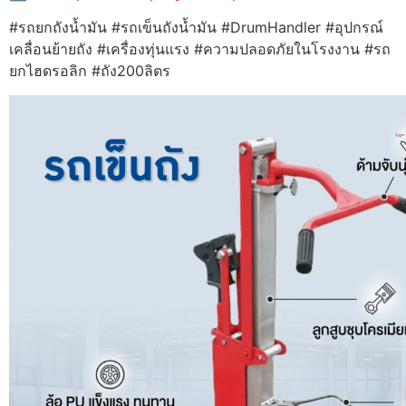
#รถยกถังน้ำมัน #รถเข็นถังน้ำมัน #DrumHandler #อุปกรณ์
เคลื่อนย้ายถัง #เครื่องทุ่นแรง #ความปลอดภัยในโรงงาน #รถ
ยกไฮดรอลิก #ถัง200ลิตร