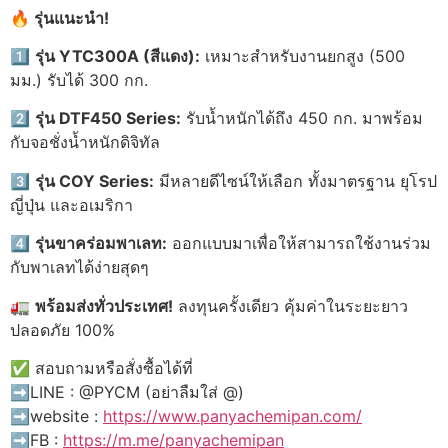
🔥 รุ่นแนะนำ!
1️⃣
รุ่น YTC300A (สีแดง):
เหมาะสำหรับงานยกสูง (500
มม.) รับได้ 300 กก.
2️⃣
รุ่น DTF450 Series:
รับน้ำหนักได้ถึง 450 กก. มาพร้อม
กับจอชั่งน้ำหนักดิจิทัล
3️⃣
รุ่น COY Series:
มีหลายดีไซน์ให้เลือก ทั้งมาตรฐาน ยุโรป
ญี่ปุ่น และอเมริกา
4️⃣
รุ่นขาคร่อมพาเลท:
ออกแบบมาเพื่อให้สามารถใช้งานร่วม
กับพาเลทได้ง่ายสุดๆ
🚛
พร้อมส่งทั่วประเทศ!
ลงทุนครั้งเดียว คุ้มค่าในระยะยาว
ปลอดภัย 100%
✅ สอบถามหรือสั่งซื้อได้ที่
➡️LINE : @PYCM (อย่าลืมใส่ @)
➡️website :
https://www.panyachemipan.com/
➡️FB :
https://m.me/panyachemipan