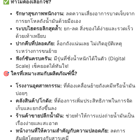
✅ ทำไมต้องเลือกใช้?
รักษาสุขภาพพนักงาน:
ลดความเสี่ยงอาการบาดเจ็บจาก
การยกโหลถังน้ำมันด้วยมือเอง
ระบบไฮดรอลิกสุดล้ำ:
ยก-ลด สิ่งของได้ง่ายและรวดเร็ว
ด้วยเท้าเหยียบ
ปากคีบที่ปลอดภัย:
ล็อกถังแน่นเลย ไม่เกิดอุบัติเหตุ
ระหว่างการขนย้าย
ฟังก์ชันครบครัน:
มีรุ่นที่ชั่งน้ำหนักได้ในตัว (Digital
Scale) เช็คยอดได้ทันใจ!
🎯 ใครที่เหมาะสมกับผลิตภัณฑ์นี้?
โรงงานอุตสาหกรรม:
ที่ต้องเคลื่อนย้ายถังเคมีหรือน้ำมัน
บ่อยๆ
คลังสินค้า/โกดัง:
ที่ต้องการเพิ่มประสิทธิภาพในการจัด
เก็บและยกถังขึ้นลง
ร้านค้าขายปลีกน้ำมัน:
ช่วยทำให้การแบ่งถ่ายน้ำมันเป็น
เรื่องง่ายและสะอาด
หน้างานที่ให้ความสำคัญกับความปลอดภัย:
ลดการ
สัมผัสโดยตรงกับสารเคมี