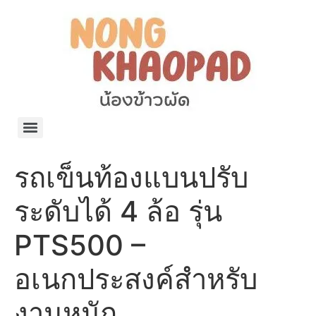
แจกพิกัด ร้านแบรนด์เนมใน Shopee🧡 on.air.brandname ของแท้ มีให้เลือกหลายแบรนด์
เว็บรวมที่พักสวยๆ เป็นแหล่งรวมข้อมูลที่พักและรีสอร์ทที่มีความหลากหลายและเหมาะสำหรับทุกคน
โรงงานผลิตผ้าม่าน Curtain k.tee ขายปลีกส่งผ้าม่านราคาถูกที่สุดในไทยคุณภาพ
ปัญญาเคมีภัณฑ์ จำหน่ายชุดสูตรเคมี ครีมบำรุง โลชั่น กันแดด และขายเครื่องจักร เครื่องปั่น เครื่องกวน เครื่องบรรจุ ครบวงจร
มายา แคร์ แลบส์ รับผลิตสกินแคร์และเครื่องสำอางครบวงจร OEM/ODM
42dan ผลิตและจำหน่ายเสื้อผ้าคอกลม โปโล สกรีน ทำแบรนด์เสื้อ ราคาถูก
ร้านดีเบลผลิตและจำหน่าย บรรจุภัณฑ์เครื่องสำอาง กระปุกครีม ตลับครีม ขวดสเปรย์ ขวดโลชั่น หลอดครีม ราคาถูก
42petsshop ร้านอาหารสัตว์ หมา แมว และอุปกรณ์สัตว์ ขายทั้งปลีกและส่ง
รถเข็นท้องแบนปรับ
ระดับได้ 4 ล้อ รุ่น
PTS500 –
อเนกประสงค์สำหรับ
งานหนัก