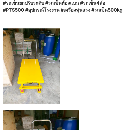
#รถเข็นยกปรับระดับ #รถเข็นท้องแบน #รถเข็น4ล้อ
#PTS500 #อุปกรณ์โรงงาน #เครื่องทุ่นแรง #รถเข็น500kg