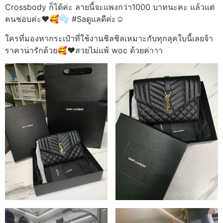
Crossbody ก็ได้ค่ะ ลายนี้จะแพงกว่า1000 บาทนะคะ แล้วแต่
คนชอบค่ะ❤️🥰🫧 #Saดูแลดีค่ะ☺️
ใครที่มองหากระเป๋าที่ใช้งานชิลชิลเหมาะกับทุกลุคใบนี้เลยจ้า
ราคาน่ารักด้วย🥰❤️สวยไม่แพ้ woc ด้วยค่าาา