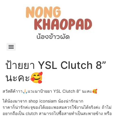
แจกพิกัด ร้านแบรนด์เนมใน Shopee🧡 on.air.brandname ของแท้ มีให้เลือกหลายแบรนด์
เว็บรวมที่พักสวยๆ เป็นแหล่งรวมข้อมูลที่พักและรีสอร์ทที่มีความหลากหลายและเหมาะสำหรับทุกคน
โรงงานผลิตผ้าม่าน Curtain k.tee ขายปลีกส่งผ้าม่านราคาถูกที่สุดในไทยคุณภาพ
ปัญญาเคมีภัณฑ์ จำหน่ายชุดสูตรเคมี ครีมบำรุง โลชั่น กันแดด และขายเครื่องจักร เครื่องปั่น เครื่องกวน เครื่องบรรจุ ครบวงจร
มายา แคร์ แลบส์ รับผลิตสกินแคร์และเครื่องสำอางครบวงจร OEM/ODM
42dan ผลิตและจำหน่ายเสื้อผ้าคอกลม โปโล สกรีน ทำแบรนด์เสื้อ ราคาถูก
ร้านดีเบลผลิตและจำหน่าย บรรจุภัณฑ์เครื่องสำอาง กระปุกครีม ตลับครีม ขวดสเปรย์ ขวดโลชั่น หลอดครีม ราคาถูก
42petsshop ร้านอาหารสัตว์ หมา แมว และอุปกรณ์สัตว์ ขายทั้งปลีกและส่ง
ป้ายยา YSL Clutch 8”
นะคะ🥰
สวัสดีค้าาา🙏🏻แวะมาป้ายยา YSL Clutch 8” นะคะ🥰
ได้น้องมาจาก shop iconsiam น้องน่ารักมาก
ราคาก็น่ารักค่ะจุของได้เยอะพอสมควรใช้งานได้จริงค่ะ ถ้าไม่
อยากถือเป็น clutch สามารถไปซื้อสายทำเป็นสะพายข้าง หรือ