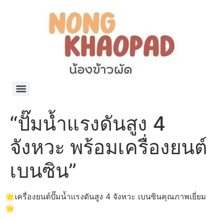
แจกพิกัด ร้านแบรนด์เนมใน Shopee🧡 on.air.brandname ของแท้ มีให้เลือกหลายแบรนด์
เว็บรวมที่พักสวยๆ เป็นแหล่งรวมข้อมูลที่พักและรีสอร์ทที่มีความหลากหลายและเหมาะสำหรับทุกคน
โรงงานผลิตผ้าม่าน Curtain k.tee ขายปลีกส่งผ้าม่านราคาถูกที่สุดในไทยคุณภาพ
ปัญญาเคมีภัณฑ์ จำหน่ายชุดสูตรเคมี ครีมบำรุง โลชั่น กันแดด และขายเครื่องจักร เครื่องปั่น เครื่องกวน เครื่องบรรจุ ครบวงจร
มายา แคร์ แลบส์ รับผลิตสกินแคร์และเครื่องสำอางครบวงจร OEM/ODM
42dan ผลิตและจำหน่ายเสื้อผ้าคอกลม โปโล สกรีน ทำแบรนด์เสื้อ ราคาถูก
ร้านดีเบลผลิตและจำหน่าย บรรจุภัณฑ์เครื่องสำอาง กระปุกครีม ตลับครีม ขวดสเปรย์ ขวดโลชั่น หลอดครีม ราคาถูก
42petsshop ร้านอาหารสัตว์ หมา แมว และอุปกรณ์สัตว์ ขายทั้งปลีกและส่ง
“ปั๊มน้ำแรงดันสูง 4
จังหวะ พร้อมเครื่องยนต์
เบนซิน”
🌟เครื่องยนต์ปั๊มน้ำแรงดันสูง 4 จังหวะ เบนซินคุณภาพเยี่ยม
🌟