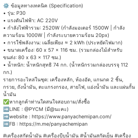
⚙️ ข้อมูลทางเทคนิค (Specification)
• รุ่น: P30
• แรงดันไฟฟ้า: AC 220V
• กำลังไฟฟ้ารวม: 2520W (กำลังมอเตอร์ 1500W | กำลัง
ความร้อน 1000W | กำลังระบายความร้อน 20px)
• การใช้พลังงาน: เฉลี่ยเพียง ≈ 2 kWh (ประหยัดไฟมาก)
• ขนาดเครื่อง: 60 x 57 x 116 ซม. (รวมกล่องไม้สำหรับ
ขนส่ง: 80 x 63 x 117 ซม.)
• น้ำหนัก: น้ำหนักสุทธิ 74 กก. (น้ำหนักรวมกล่องบรรจุ 112
กก.)
รายการอะไหล่ในชุด: เครื่องหลัก, ห้องอัด, แกนกด 2 ชิ้น,
กรวย, ถังน้ำมัน, ตะแกรงกรอง, สายไฟ, แอ่งน้ำมัน และแผ่นกั้น
น้ำมัน
✅หากลูกค้าท่านใดสนใจสอบถาม/สั่งซื้อ
➡️LINE : @PYCM (มี@นะคะ)
➡️website : https://www.panyachemipan.com/
➡️FB : https://m.me/panyachemipan
#เครื่องสกัดน้ำมัน #เครื่องบีบน้ำมัน #น้ำมันสกัดเย็น #เครื่อง