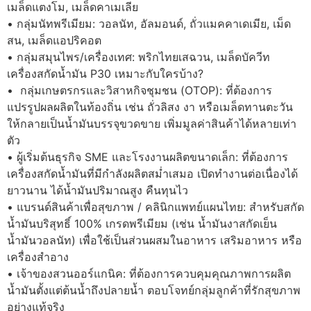
เมล็ดแตงโม, เมล็ดคาเมเลีย
• กลุ่มนัทพรีเมียม: วอลนัท, อัลมอนด์, ถั่วแมคคาเดเมีย, เม็ด
สน, เมล็ดแอปริคอต
• กลุ่มสมุนไพร/เครื่องเทศ: พริกไทยเสฉวน, เมล็ดบัควีท
เครื่องสกัดน้ำมัน P30 เหมาะกับใครบ้าง?
• ‍ กลุ่มเกษตรกรและวิสาหกิจชุมชน (OTOP): ที่ต้องการ
แปรรูปผลผลิตในท้องถิ่น เช่น ถั่วลิสง งา หรือเมล็ดทานตะวัน
ให้กลายเป็นน้ำมันบรรจุขวดขาย เพิ่มมูลค่าสินค้าได้หลายเท่า
ตัว
• ผู้เริ่มต้นธุรกิจ SME และโรงงานผลิตขนาดเล็ก: ที่ต้องการ
เครื่องสกัดน้ำมันที่มีกำลังผลิตสม่ำเสมอ เปิดทำงานต่อเนื่องได้
ยาวนาน ได้น้ำมันปริมาณสูง คืนทุนไว
• แบรนด์สินค้าเพื่อสุขภาพ / คลินิกแพทย์แผนไทย: สำหรับสกัด
น้ำมันบริสุทธิ์ 100% เกรดพรีเมียม (เช่น น้ำมันงาสกัดเย็น
น้ำมันวอลนัท) เพื่อใช้เป็นส่วนผสมในอาหาร เสริมอาหาร หรือ
เครื่องสำอาง
• เจ้าของสวนออร์แกนิค: ที่ต้องการควบคุมคุณภาพการผลิต
น้ำมันตั้งแต่ต้นน้ำถึงปลายน้ำ ตอบโจทย์กลุ่มลูกค้าที่รักสุขภาพ
อย่างแท้จริง