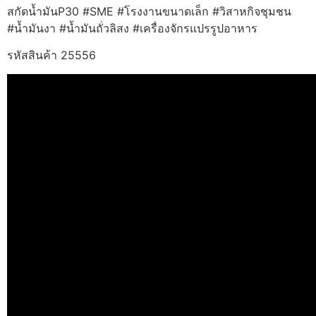
สกัดน้ำมันP30 #SME #โรงงานขนาดเล็ก #วิสาหกิจชุมชน
#น้ำมันงา #น้ำมันถั่วลิสง #เครื่องจักรแปรรูปอาหาร
รหัสสินค้า 25556