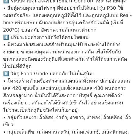
3️⃣ ระบบควบคุมอัจฉริยะ (Smart Control) ใช้งานง่ายที่สุด:
• ลืมตู้ควบคุมสายไฟรกๆ ที่ซ่อมยากไปได้เลย! รุ่น P30 ใช้
วงจรอัจฉริยะ แสดงผลอุณหภูมิที่ตั้งไว้ และอุณหภูมิแบบ Real-
time พร้อมระบบนับถอยหลังการอุ่นเครื่องอัตโนมัติ (เริ่มที่
200°C) ปลอดภัย อัตราความล้มเหลวต่ำมาก
4️⃣ ปรับระยะห่างการอัดรีดได้ตามใจชอบ:
• มีพวงมาลัยสแตนเลสสำหรับหมุนปรับระยะห่างได้อย่าง
ง่ายดาย ช่วยควบคุมความหนาของกากสกัด เพื่อให้รับกับ
ขนาดและชนิดของวัตถุดิบที่แตกต่างกัน ทำให้ได้ผลการสกัด
น้ำมันที่ดีที่สุด
5️⃣ วัสดุ Food Grade ปลอดภัย ไม่เป็นสนิม:
• โครงสร้างตัวเครื่องทำจากสแตนเลสทั้งหมด ปลายอัดสแตน
เลส 420 ชุบแข็ง และส่วนชุบแข็งสแตนเลส 430 ทนต่อการ
สึกหรอสูงมาก น้ำมันที่ได้จึงสะอาด บริสุทธิ์ คุณภาพดีกว่า
เครื่องเดียว… สกัดอะไรได้บ้าง? (เข้ากันได้อย่างแข็งแกร่ง)
ไม่ว่าจะเป็นวัตถุดิบชนิดไหนก็เอาอยู่:
• กลุ่มถั่วและงา: ถั่วลิสง, งาดำ, งาขาว, งาทอง, ถั่วเหลือง, ถั่ว
เขียว
• กลุ่มเมล็ดพืช: เมล็ดทานตะวัน, เมล็ดแฟลกซ์, เมล็ดฟักทอง,