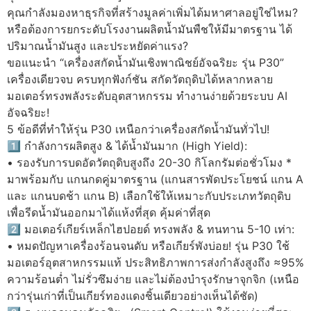
คุณกำลังมองหาธุรกิจที่สร้างมูลค่าเพิ่มได้มหาศาลอยู่ใช่ไหม?
หรือต้องการยกระดับโรงงานผลิตน้ำมันพืชให้มีมาตรฐาน ได้
ปริมาณน้ำมันสูง และประหยัดค่าแรง?
ขอแนะนำ “เครื่องสกัดน้ำมันเชิงพาณิชย์อัจฉริยะ รุ่น P30”
เครื่องเดียวจบ ครบทุกฟังก์ชัน สกัดวัตถุดิบได้หลากหลาย
มอเตอร์ทรงพลังระดับอุตสาหกรรม ทำงานง่ายด้วยระบบ AI
อัจฉริยะ!
5 ข้อดีที่ทำให้รุ่น P30 เหนือกว่าเครื่องสกัดน้ำมันทั่วไป!
1️⃣ กำลังการผลิตสูง & ได้น้ำมันมาก (High Yield):
• รองรับการบดอัดวัตถุดิบสูงถึง 20-30 กิโลกรัมต่อชั่วโมง *
มาพร้อมกับ แกนกดคู่มาตรฐาน (แกนสารพัดประโยชน์ แกน A
และ แกนบดช้า แกน B) เลือกใช้ให้เหมาะกับประเภทวัตถุดิบ
เพื่อรีดน้ำมันออกมาได้แห้งที่สุด คุ้มค่าที่สุด
2️⃣ มอเตอร์เกียร์เหล็กไฮปอยด์ ทรงพลัง & ทนทาน 5-10 เท่า:
• หมดปัญหาเครื่องร้อนจนดับ หรือเกียร์พังบ่อย! รุ่น P30 ใช้
มอเตอร์อุตสาหกรรมแท้ ประสิทธิภาพการส่งกำลังสูงถึง ≈95%
ความร้อนต่ำ ไม่รั่วซึมง่าย และไม่ต้องบำรุงรักษาจุกจิก (เหนือ
กว่ารุ่นเก่าที่เป็นเกียร์ทองแดงชิ้นเดียวอย่างเห็นได้ชัด)