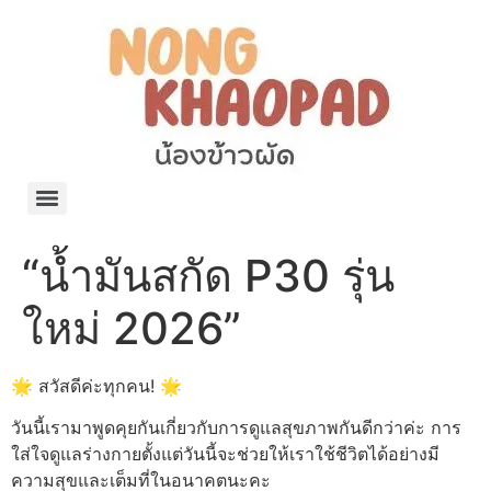
แจกพิกัด ร้านแบรนด์เนมใน Shopee🧡 on.air.brandname ของแท้ มีให้เลือกหลายแบรนด์
เว็บรวมที่พักสวยๆ เป็นแหล่งรวมข้อมูลที่พักและรีสอร์ทที่มีความหลากหลายและเหมาะสำหรับทุกคน
โรงงานผลิตผ้าม่าน Curtain k.tee ขายปลีกส่งผ้าม่านราคาถูกที่สุดในไทยคุณภาพ
ปัญญาเคมีภัณฑ์ จำหน่ายชุดสูตรเคมี ครีมบำรุง โลชั่น กันแดด และขายเครื่องจักร เครื่องปั่น เครื่องกวน เครื่องบรรจุ ครบวงจร
มายา แคร์ แลบส์ รับผลิตสกินแคร์และเครื่องสำอางครบวงจร OEM/ODM
42dan ผลิตและจำหน่ายเสื้อผ้าคอกลม โปโล สกรีน ทำแบรนด์เสื้อ ราคาถูก
ร้านดีเบลผลิตและจำหน่าย บรรจุภัณฑ์เครื่องสำอาง กระปุกครีม ตลับครีม ขวดสเปรย์ ขวดโลชั่น หลอดครีม ราคาถูก
42petsshop ร้านอาหารสัตว์ หมา แมว และอุปกรณ์สัตว์ ขายทั้งปลีกและส่ง
“น้ำมันสกัด P30 รุ่น
ใหม่ 2026”
🌟 สวัสดีค่ะทุกคน! 🌟
วันนี้เรามาพูดคุยกันเกี่ยวกับการดูแลสุขภาพกันดีกว่าค่ะ การ
ใส่ใจดูแลร่างกายตั้งแต่วันนี้จะช่วยให้เราใช้ชีวิตได้อย่างมี
ความสุขและเต็มที่ในอนาคตนะคะ