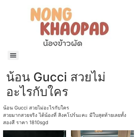
แจกพิกัด ร้านแบรนด์เนมใน Shopee🧡 on.air.brandname ของแท้ มีให้เลือกหลายแบรนด์
เว็บรวมที่พักสวยๆ เป็นแหล่งรวมข้อมูลที่พักและรีสอร์ทที่มีความหลากหลายและเหมาะสำหรับทุกคน
โรงงานผลิตผ้าม่าน Curtain k.tee ขายปลีกส่งผ้าม่านราคาถูกที่สุดในไทยคุณภาพ
ปัญญาเคมีภัณฑ์ จำหน่ายชุดสูตรเคมี ครีมบำรุง โลชั่น กันแดด และขายเครื่องจักร เครื่องปั่น เครื่องกวน เครื่องบรรจุ ครบวงจร
มายา แคร์ แลบส์ รับผลิตสกินแคร์และเครื่องสำอางครบวงจร OEM/ODM
42dan ผลิตและจำหน่ายเสื้อผ้าคอกลม โปโล สกรีน ทำแบรนด์เสื้อ ราคาถูก
ร้านดีเบลผลิตและจำหน่าย บรรจุภัณฑ์เครื่องสำอาง กระปุกครีม ตลับครีม ขวดสเปรย์ ขวดโลชั่น หลอดครีม ราคาถูก
42petsshop ร้านอาหารสัตว์ หมา แมว และอุปกรณ์สัตว์ ขายทั้งปลีกและส่ง
น้อน Gucci สวยไม่
อะไรกับใคร
น้อน Gucci สวยไม่อะไรกับใคร
สวยมากสวยจริง ได้น้องที่ สิงคโปร์นะคะ มีใบสุดท้ายเลยทั้ง
สองสี ราคา 1810sgd