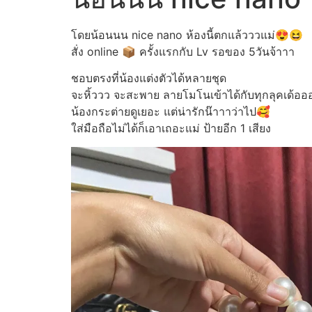
โดยน้อนนน nice nano ห้องนี้ตกแล้วววแม่😍😆
สั่ง online 📦 ครั้งแรกกับ Lv รอของ 5วันจ้าาา
ชอบตรงที่น้องแต่งตัวได้หลายชุด
จะหิ้ววว จะสะพาย ลายโมโนเข้าได้กับทุกลุคเด้ออ
น้องกระต่ายดูเยอะ แต่น่ารักน๊าาาว่าไป🥰
ใส่มือถือไม่ได้ก็เอาเถอะแม่ ป้ายอีก 1 เสียง