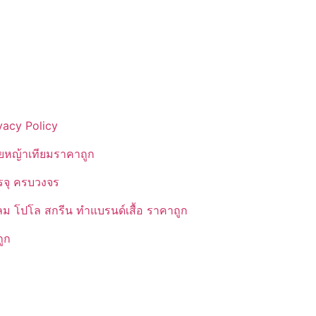
vacy Policy
ยหญ้าเทียมราคาถูก
รรจุ ครบวงจร
ลม โปโล สกรีน ทำแบรนด์เสื้อ ราคาถูก
ูก