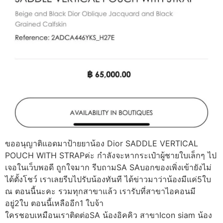
ขออนุญาติแอดมาป้ายยาน้อง Dior SADDLE VERTICAL
POUCH WITH STRAPค่ะ กำลังจะหากระเป๋าผู้ชายใบเล็กๆ ไป
เจอในเว็บพอดี ถูกใจมาก รีบถามSA SAบอกของเพิ่งเข้ายังไม่
ได้ตั้งโชว์ เราเลยรีบไปรับน้องทันที ได้ข่าวมาว่าน้องมีแค่5ใบ
ณ ตอนนี้นะคะ รวมทุกสาขาแล้ว เรารับที่สาขาไอคอนมี
อยู่2ใบ ตอนนี้เหลืออีก1 ใบจ้า
ใครชอบเหมือนเราติดต่อSA น้องอิคคิว สาขาIcon siam น้อง