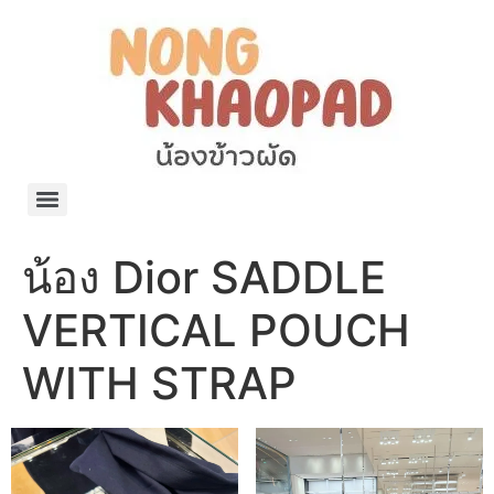
แจกพิกัด ร้านแบรนด์เนมใน Shopee🧡 on.air.brandname ของแท้ มีให้เลือกหลายแบรนด์
เว็บรวมที่พักสวยๆ เป็นแหล่งรวมข้อมูลที่พักและรีสอร์ทที่มีความหลากหลายและเหมาะสำหรับทุกคน
โรงงานผลิตผ้าม่าน Curtain k.tee ขายปลีกส่งผ้าม่านราคาถูกที่สุดในไทยคุณภาพ
ปัญญาเคมีภัณฑ์ จำหน่ายชุดสูตรเคมี ครีมบำรุง โลชั่น กันแดด และขายเครื่องจักร เครื่องปั่น เครื่องกวน เครื่องบรรจุ ครบวงจร
มายา แคร์ แลบส์ รับผลิตสกินแคร์และเครื่องสำอางครบวงจร OEM/ODM
42dan ผลิตและจำหน่ายเสื้อผ้าคอกลม โปโล สกรีน ทำแบรนด์เสื้อ ราคาถูก
ร้านดีเบลผลิตและจำหน่าย บรรจุภัณฑ์เครื่องสำอาง กระปุกครีม ตลับครีม ขวดสเปรย์ ขวดโลชั่น หลอดครีม ราคาถูก
42petsshop ร้านอาหารสัตว์ หมา แมว และอุปกรณ์สัตว์ ขายทั้งปลีกและส่ง
น้อง Dior SADDLE
VERTICAL POUCH
WITH STRAP