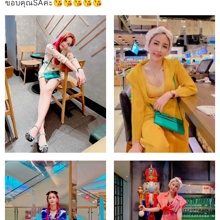
ขอบคุณSAค่ะ😘😘😘😘😘