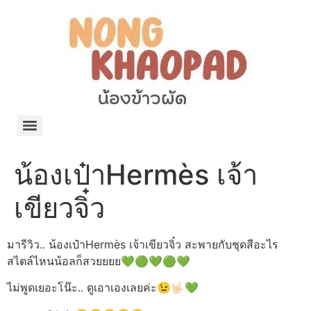
แจกพิกัด ร้านแบรนด์เนมใน Shopee🧡 on.air.brandname ของแท้ มีให้เลือกหลายแบรนด์
เว็บรวมที่พักสวยๆ เป็นแหล่งรวมข้อมูลที่พักและรีสอร์ทที่มีความหลากหลายและเหมาะสำหรับทุกคน
โรงงานผลิตผ้าม่าน Curtain k.tee ขายปลีกส่งผ้าม่านราคาถูกที่สุดในไทยคุณภาพ
ปัญญาเคมีภัณฑ์ จำหน่ายชุดสูตรเคมี ครีมบำรุง โลชั่น กันแดด และขายเครื่องจักร เครื่องปั่น เครื่องกวน เครื่องบรรจุ ครบวงจร
มายา แคร์ แลบส์ รับผลิตสกินแคร์และเครื่องสำอางครบวงจร OEM/ODM
42dan ผลิตและจำหน่ายเสื้อผ้าคอกลม โปโล สกรีน ทำแบรนด์เสื้อ ราคาถูก
ร้านดีเบลผลิตและจำหน่าย บรรจุภัณฑ์เครื่องสำอาง กระปุกครีม ตลับครีม ขวดสเปรย์ ขวดโลชั่น หลอดครีม ราคาถูก
42petsshop ร้านอาหารสัตว์ หมา แมว และอุปกรณ์สัตว์ ขายทั้งปลีกและส่ง
น้องเป๋าHermès เจ้า
เขียวจิ๋ว
มารีวิว.. น้องเป๋าHermès เจ้าเขียวจิ๋ว สะพายกับชุดสีอะไร
สไตล์ไหนน้อลก็สวยยยย💚🟢💚🟢💚
ไม่พูดเยอะโน๊ะ.. ดูเอาเองเลยค่ะ😉🤟🏻💚