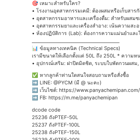
🎯 เหมาะสำหรับใคร?
• โรงงานอุตสาหกรรมเคมี: ต้องผสมหรือเก็บสารก
• อุตสาหกรรมอาหารและเครื่องดื่ม: สำหรับผสมซอ
• อุตสาหกรรมยาและเครื่องสำอาง: เน้นความสะอาด
• ห้องปฏิบัติการ (Lab): ต้องการความแม่นยำและ
________________________________________
📊 ข้อมูลทางเทคนิค (Technical Specs)
เรามีขนาดให้เลือกตั้งแต่ 50L ถึง 250L * ความห
• อุปกรณ์เสริม: ฝาปิดมิดชิด, ระบบใบพัดกวนผสม,
✅ หากลูกค้าท่านใดสนใจสอบถามหรือสั่งซื้อ
➡️ LINE: @PYCM (มี @ นะคะ)
➡️ เว็บไซต์: https://www.panyachemipan.com/
➡️ FB: https://m.me/panyachemipan
dcode code
25236 ถังPTEF-50L
25237 ถังPTEF-100L
25238 ถังPTEF-150L
25239 ถังPTEF-200L