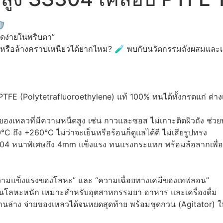
️
ดง่ายในพริบตา”
ร็ว หรือล้างคราบเหนียวได้ยากไหม? 🧪 พบกับนวัตกรรมถังผสมและ
 PTFE (Polytetrafluoroethylene) แท้ 100% ทนได้ทั้งกรดแก่ ด่า
องเหลวที่มีความหนืดสูง เช่น กาวและซอส ไม่เกาะติดผิวถัง ช่ว
°C ถึง +260°C ไม่ว่าจะเย็นหรือร้อนก็ดูแลได้ดี ไม่เสียรูปทรง
04 หนาพิเศษถึง 4mm แข็งแรง ทนแรงกระแทก พร้อมล้อลากเพื่
วามแข็งแรงของโลหะ” และ “ความเฉื่อยทางเคมีของเทฟลอน”
้อนโลหะหนัก เหมาะสำหรับอุตสาหกรรมยา อาหาร และเครื่องดื่ม
้อด้านล่าง จ่ายของเหลวได้จนหยดสุดท้าย พร้อมชุดกวน (Agitator) 