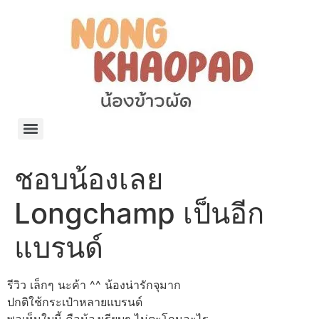
แจกพิกัด ร้านแบรนด์เนมใน Shopee🧡 on.air.brandname ของแท้ มีให้เลือกหลายแบรนด์
เว็บรวมที่พักสวยๆ เป็นแหล่งรวมข้อมูลที่พักและรีสอร์ทที่มีความหลากหลายและเหมาะสำหรับทุกคน
โรงงานผลิตผ้าม่าน Curtain k.tee ขายปลีกส่งผ้าม่านราคาถูกที่สุดในไทยคุณภาพ
ปัญญาเคมีภัณฑ์ จำหน่ายชุดสูตรเคมี ครีมบำรุง โลชั่น กันแดด และขายเครื่องจักร เครื่องปั่น เครื่องกวน เครื่องบรรจุ ครบวงจร
มายา แคร์ แลบส์ รับผลิตสกินแคร์และเครื่องสำอางครบวงจร OEM/ODM
42dan ผลิตและจำหน่ายเสื้อผ้าคอกลม โปโล สกรีน ทำแบรนด์เสื้อ ราคาถูก
ร้านดีเบลผลิตและจำหน่าย บรรจุภัณฑ์เครื่องสำอาง กระปุกครีม ตลับครีม ขวดสเปรย์ ขวดโลชั่น หลอดครีม ราคาถูก
42petsshop ร้านอาหารสัตว์ หมา แมว และอุปกรณ์สัตว์ ขายทั้งปลีกและส่ง
ชอบน้องเลย
Longchamp เป็นอีก
แบรนด์
รีวิว เล็กๆ นะค้า ^^ น้องน่ารักจุมาก
ปกติใช้กระเป๋าหลายแบรนด์