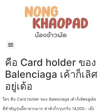
แจกพิกัด ร้านแบรนด์เนมใน Shopee🧡 on.air.brandname ของแท้ มีให้เลือกหลายแบรนด์
เว็บรวมที่พักสวยๆ เป็นแหล่งรวมข้อมูลที่พักและรีสอร์ทที่มีความหลากหลายและเหมาะสำหรับทุกคน
โรงงานผลิตผ้าม่าน Curtain k.tee ขายปลีกส่งผ้าม่านราคาถูกที่สุดในไทยคุณภาพ
ปัญญาเคมีภัณฑ์ จำหน่ายชุดสูตรเคมี ครีมบำรุง โลชั่น กันแดด และขายเครื่องจักร เครื่องปั่น เครื่องกวน เครื่องบรรจุ ครบวงจร
มายา แคร์ แลบส์ รับผลิตสกินแคร์และเครื่องสำอางครบวงจร OEM/ODM
42dan ผลิตและจำหน่ายเสื้อผ้าคอกลม โปโล สกรีน ทำแบรนด์เสื้อ ราคาถูก
ร้านดีเบลผลิตและจำหน่าย บรรจุภัณฑ์เครื่องสำอาง กระปุกครีม ตลับครีม ขวดสเปรย์ ขวดโลชั่น หลอดครีม ราคาถูก
42petsshop ร้านอาหารสัตว์ หมา แมว และอุปกรณ์สัตว์ ขายทั้งปลีกและส่ง
คือ Card holder ของ
Balenciaga เค้าก็เลิศ
อยู่เด้อ
ใดๆ คือ Card holder ของ Balenciaga เค้าก็เลิศอยู่เด้อ
ที่สำคัญรุ่นนี้หายากมาก ค่าตัวก็กรุบกริบ 14,000.- เอ๊ง