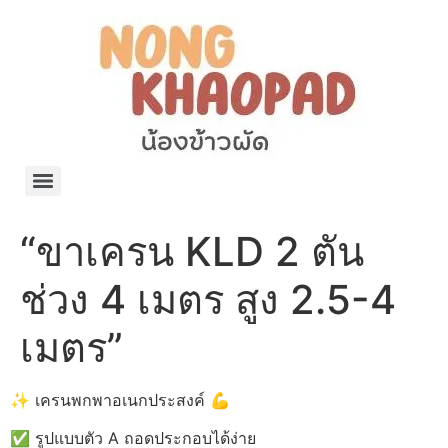
แจกพิกัด ร้านแบรนด์เนมใน Shopee🧡 on.air.brandname ของแท้ มีให้เลือกหลายแบรนด์
เว็บรวมที่พักสวยๆ เป็นแหล่งรวมข้อมูลที่พักและรีสอร์ทที่มีความหลากหลายและเหมาะสำหรับทุกคน
โรงงานผลิตผ้าม่าน Curtain k.tee ขายปลีกส่งผ้าม่านราคาถูกที่สุดในไทยคุณภาพ
ปัญญาเคมีภัณฑ์ จำหน่ายชุดสูตรเคมี ครีมบำรุง โลชั่น กันแดด และขายเครื่องจักร เครื่องปั่น เครื่องกวน เครื่องบรรจุ ครบวงจร
มายา แคร์ แลบส์ รับผลิตสกินแคร์และเครื่องสำอางครบวงจร OEM/ODM
42dan ผลิตและจำหน่ายเสื้อผ้าคอกลม โปโล สกรีน ทำแบรนด์เสื้อ ราคาถูก
ร้านดีเบลผลิตและจำหน่าย บรรจุภัณฑ์เครื่องสำอาง กระปุกครีม ตลับครีม ขวดสเปรย์ ขวดโลชั่น หลอดครีม ราคาถูก
42petsshop ร้านอาหารสัตว์ หมา แมว และอุปกรณ์สัตว์ ขายทั้งปลีกและส่ง
“ขาเครน KLD 2 ตัน
ช่วง 4 เมตร สูง 2.5-4
เมตร”
✨ เครนพกพาอเนกประสงค์ 💪
✅ รูปแบบตัว A ถอดประกอบได้ง่าย