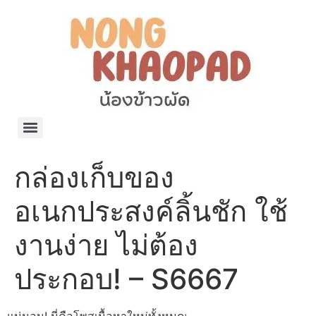
แจกพิกัด ร้านแบรนด์เนมใน Shopee🧡 on.air.brandname ของแท้ มีให้เลือกหลายแบรนด์
เว็บรวมที่พักสวยๆ เป็นแหล่งรวมข้อมูลที่พักและรีสอร์ทที่มีความหลากหลายและเหมาะสำหรับทุกคน
โรงงานผลิตผ้าม่าน Curtain k.tee ขายปลีกส่งผ้าม่านราคาถูกที่สุดในไทยคุณภาพ
ปัญญาเคมีภัณฑ์ จำหน่ายชุดสูตรเคมี ครีมบำรุง โลชั่น กันแดด และขายเครื่องจักร เครื่องปั่น เครื่องกวน เครื่องบรรจุ ครบวงจร
มายา แคร์ แลบส์ รับผลิตสกินแคร์และเครื่องสำอางครบวงจร OEM/ODM
42dan ผลิตและจำหน่ายเสื้อผ้าคอกลม โปโล สกรีน ทำแบรนด์เสื้อ ราคาถูก
ร้านดีเบลผลิตและจำหน่าย บรรจุภัณฑ์เครื่องสำอาง กระปุกครีม ตลับครีม ขวดสเปรย์ ขวดโลชั่น หลอดครีม ราคาถูก
42petsshop ร้านอาหารสัตว์ หมา แมว และอุปกรณ์สัตว์ ขายทั้งปลีกและส่ง
กล่องเก็บของ
อเนกประสงค์ลิ้นชัก ใช้
งานง่าย ไม่ต้อง
ประกอบ! – S6667