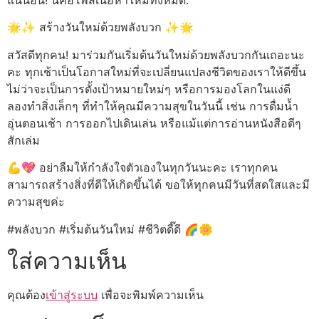
แน่นอน! นี่คือโพสเนื้อหาใหม่ทั้งหมด:
🌟✨ สร้างวันใหม่ด้วยพลังบวก ✨🌟
สวัสดีทุกคน! มาร่วมกันเริ่มต้นวันใหม่ด้วยพลังบวกกันเถอะนะ
คะ ทุกเช้าเป็นโอกาสใหม่ที่จะเปลี่ยนแปลงชีวิตของเราให้ดีขึ้น
ไม่ว่าจะเป็นการตั้งเป้าหมายใหม่ๆ หรือการมองโลกในแง่ดี
ลองทำสิ่งเล็กๆ ที่ทำให้คุณมีความสุขในวันนี้ เช่น การดื่มน้ำ
อุ่นตอนเช้า การออกไปเดินเล่น หรือแม้แต่การอ่านหนังสือดีๆ
สักเล่ม
💪💖 อย่าลืมให้กำลังใจตัวเองในทุกวันนะคะ เราทุกคน
สามารถสร้างสิ่งที่ดีให้เกิดขึ้นได้ ขอให้ทุกคนมีวันที่สดใสและมี
ความสุขค่ะ
#พลังบวก #เริ่มต้นวันใหม่ #ชีวิตดี๊ดี 🌈🌼
ใส่ความเห็น
คุณต้อง
เข้าสู่ระบบ
เพื่อจะพิมพ์ความเห็น